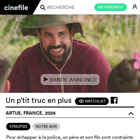
E
ABONNEMENT
j
BANDE-ANNONCE
e
Un p’tit truc en plus
WATCHLIST
F
ARTUS, FRANCE, 2024
o
SYNOPSIS
NOTRE AVIS
Pour échapper à la police, un père et son fils sont contraints