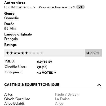
Autres titres
Un p’tit truc en plus – Was ist schon normal?
DE
Genre
Comédie
Durée
99 Min.
Langue originale
Français
Ratings
Ø
6,9
/10
c
c
c
c
c
c
c
c
c
c
IMDB:
6,9 (6919)
Cinefile-User:
7,0 (16)
Critiques :
< 3 VOTES
q
CASTING & EQUIPE TECHNIQUE
o
Artus
Paulo / Sylvain
Clovis Cornillac
La Fraise
Alice Belaïdi
Alice