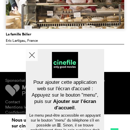
La famille Bélier
Eric Lartigau
, France
Sponsorisé par
À propos de cinefile
Pour ajouter cette application
S'inscrire/s'abonner
web sur l'écran d'accueil :
Newsletter
Appuyez sur le bouton "menu",
FAQ
puis sur
Ajouter sur l'écran
Contact
Bons-cadeaux
Mentions légales
d'accueil
.
Confidentialité des données
Le menu peut-être accessible en appuyant
Nous utilisons des cookies. En naviguant
sur le bouton "menu" du téléphone s'il en
sur cinefile.ch, vous acceptez notre
possède un
. Sinon, il se trouve