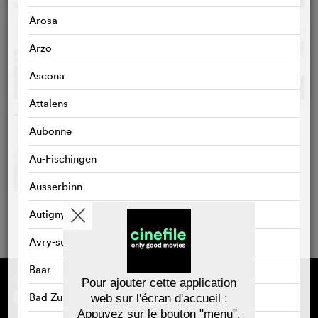
Arosa
Arzo
Ascona
Attalens
Aubonne
Au-Fischingen
Ausserbinn
Autigny
Avry-sur-Matran
Baar
Sponsorisé par
À propos de cinefile
Pour ajouter cette application
S'inscrire/s'abonner
Bad Zurzach
web sur l'écran d'accueil :
Newsletter
Appuyez sur le bouton "menu",
FAQ