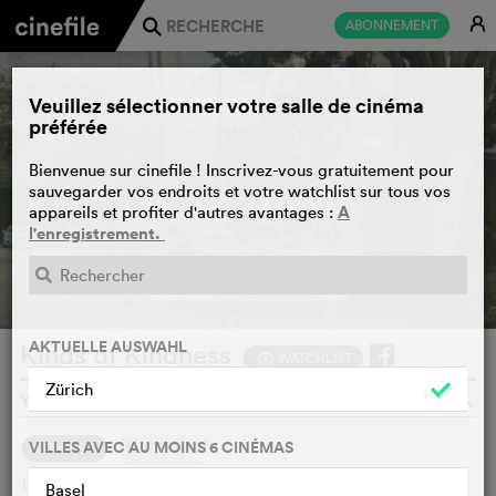
E
ABONNEMENT
j
Veuillez sélectionner votre salle de cinéma
préférée
Bienvenue sur cinefile ! Inscrivez-vous gratuitement pour
sauvegarder vos endroits et votre watchlist sur tous vos
A
appareils et profiter d'autres avantages :
l'enregistrement.
BANDE-ANNONCE
e
AKTUELLE AUSWAHL
Kinds of Kindness
WATCHLIST
F
Zürich
YORGOS LANTHIMOS, USA, IRLANDE, GB, 2024
o
VILLES AVEC AU MOINS 6 CINÉMAS
SYNOPSIS
NOTRE AVIS
Une fable en tryptique qui suit : un homme sans choix qui
Basel