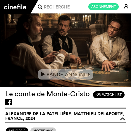
E
ABONNEMENT
j
BANDE-ANNONCE
e
Le comte de Monte-Cristo
WATCHLIST
F
ALEXANDRE DE LA PATELLIÈRE, MATTHIEU DELAPORTE,
FRANCE, 2024
o
SYNOPSIS
NOTRE AVIS