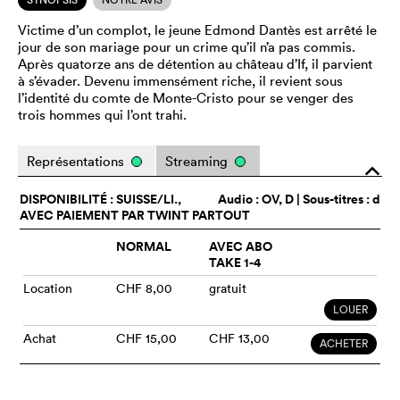
Victime d’un complot, le jeune Edmond Dantès est arrêté le
jour de son mariage pour un crime qu’il n’a pas commis.
Après quatorze ans de détention au château d’If, il parvient
à s’évader. Devenu immensément riche, il revient sous
l’identité du comte de Monte-Cristo pour se venger des
trois hommes qui l’ont trahi.
Représentations
Streaming
o
DISPONIBILITÉ : SUISSE/LI.,
Audio :
OV
, D | Sous-titres : d
AVEC PAIEMENT PAR TWINT PARTOUT
NORMAL
AVEC ABO
TAKE 1-4
Location
CHF 8,00
gratuit
LOUER
Achat
CHF 15,00
CHF 13,00
ACHETER