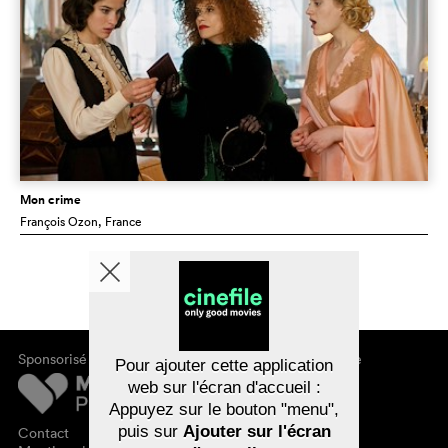
Mon crime
François Ozon
, France
Sponsorisé par
À propos de cinefile
Pour ajouter cette application
S'inscrire/s'abonner
web sur l'écran d'accueil :
Newsletter
Appuyez sur le bouton "menu",
FAQ
puis sur
Ajouter sur l'écran
Contact