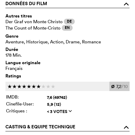
DONNÉES DU FILM
o
Autres titres
Der Graf von Monte Christo
DE
The Count of Monte-Cristo
EN
Genre
Aventure, Historique, Action, Drame, Romance
Durée
178 Min.
Langue originale
Français
Ratings
Ø
7,2
/10
c
c
c
c
c
c
c
c
c
c
IMDB:
7,6 (49742)
Cinefile-User:
5,9 (12)
Critiques :
< 3 VOTES
q
CASTING & EQUIPE TECHNIQUE
o