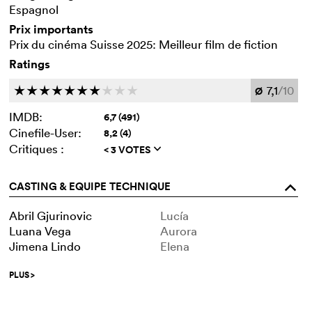
Espagnol
Prix importants
Prix du cinéma Suisse 2025: Meilleur film de fiction
Ratings
7,1
/10
c
c
c
c
c
c
c
c
c
c
Ø
IMDB:
6,7 (491)
Cinefile-User:
8,2 (4)
Critiques :
< 3 VOTES
q
CASTING & EQUIPE TECHNIQUE
o
Abril Gjurinovic
Lucía
Luana Vega
Aurora
Jimena Lindo
Elena
PLUS
>