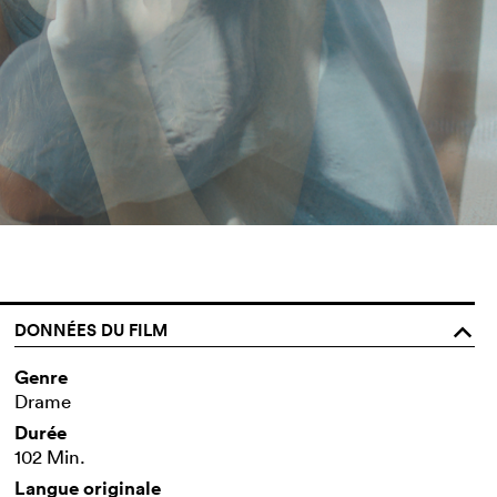
DONNÉES DU FILM
o
Genre
Drame
Durée
102 Min.
Langue originale