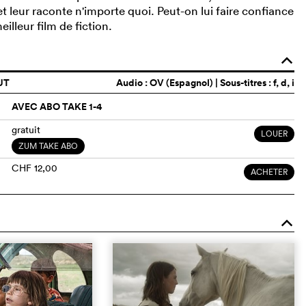
t leur raconte n'importe quoi. Peut-on lui faire confiance
illeur film de fiction.
o
UT
Audio :
OV (Espagnol)
| Sous-titres : f, d, i
AVEC ABO TAKE 1-4
gratuit
LOUER
ZUM TAKE ABO
CHF 12,00
ACHETER
o