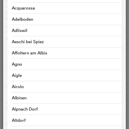
Genre
Documentaire
Acquarossa
Durée
85 Min.
Adelboden
Langues originales
Adliswil
Albanais, Anglais
Ratings
Aeschi bei Spiez
Ø
8,2
/10
c
c
c
c
c
c
c
c
c
c
Affoltern am Albis
IMDB:
8,2 (25)
Agno
Cinefile-User:
< 3 VOTES
Critiques :
< 3 VOTES
Aigle
CASTING & EQUIPE TECHNIQUE
Airolo
o
Albinen
Kristine Nrecaj
Réalisateurs
Birthe Templin
Réalisateurs
Alpnach Dorf
Altdorf
GALERIE PHOTOS
o