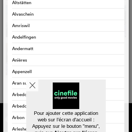
Altstätten
Alvaschein
Amriswil
Andelfingen
Andermatt
Anières
Appenzell
Aran sur Vilette
Arbedo
Arbedo-Castione
Sponsorisé par
À propos de cinefile
Pour ajouter cette application
S'inscrire/s'abonner
Arbon
web sur l'écran d'accueil :
Newsletter
Appuyez sur le bouton "menu",
FAQ
Arlesheim