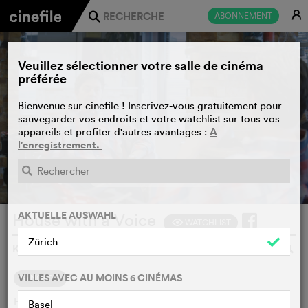
E
ABONNEMENT
j
Veuillez sélectionner votre salle de cinéma
préférée
Bienvenue sur cinefile ! Inscrivez-vous gratuitement pour
sauvegarder vos endroits et votre watchlist sur tous vos
A
appareils et profiter d'autres avantages :
l'enregistrement.
BANDE-ANNONCE
e
AKTUELLE AUSWAHL
House with a Voice
WATCHLIST
F
Zürich
KRISTINE NRECAJ, BIRTHE TEMPLIN, ALLEMAGNE, 2024
o
VILLES AVEC AU MOINS 6 CINÉMAS
SYNOPSIS
House With a Voice tells the story of six Burrneshas who,
Basel