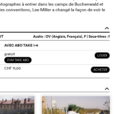
otographes à entrer dans les camps de Buchenwald et
es conventions, Lee Miller a changé la façon de voir le
o
UT
Audio :
OV (Anglais, Français)
, F | Sous-titres : f
AVEC ABO TAKE 1-4
gratuit
LOUER
ZUM TAKE ABO
CHF 11,00
ACHETER
o