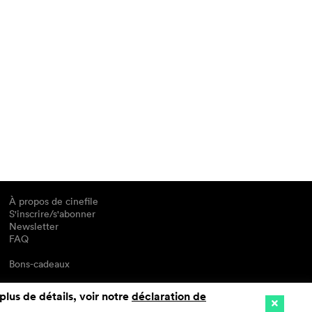
À propos de cinefile
S'inscrire/s'abonner
Newsletter
FAQ
Bons-cadeaux
plus de détails, voir notre
déclaration de