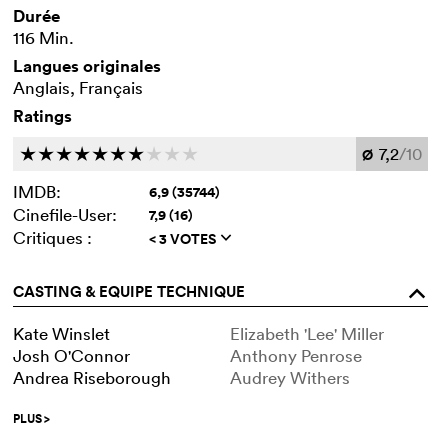
Durée
116 Min.
Langues originales
Anglais, Français
Ratings
7,2
/10
c
c
c
c
c
c
c
c
c
c
Ø
IMDB:
6,9 (35744)
Cinefile-User:
7,9 (16)
Critiques :
< 3 VOTES
q
CASTING & EQUIPE TECHNIQUE
o
Kate Winslet
Elizabeth 'Lee' Miller
Josh O'Connor
Anthony Penrose
Andrea Riseborough
Audrey Withers
PLUS
>