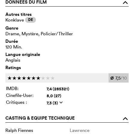
DONNÉES DU FILM
o
Autres titres
Konklave
DE
Genre
Drame, Mystère, Policier/Thriller
Durée
120 Min.
Langue originale
Anglais
Ratings
Ø
7,5
/10
c
c
c
c
c
c
c
c
c
c
IMDB:
7,4 (285321)
Cinefile-User:
8,0 (27)
Critiques :
7,3 (3)
q
CASTING & EQUIPE TECHNIQUE
o
Ralph Fiennes
Lawrence