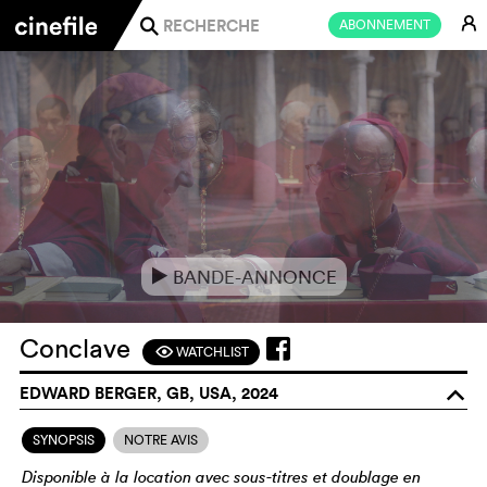
E
ABONNEMENT
j
BANDE-ANNONCE
e
Conclave
WATCHLIST
F
EDWARD BERGER, GB, USA, 2024
o
SYNOPSIS
NOTRE AVIS
Disponible à la location avec sous-titres et doublage en