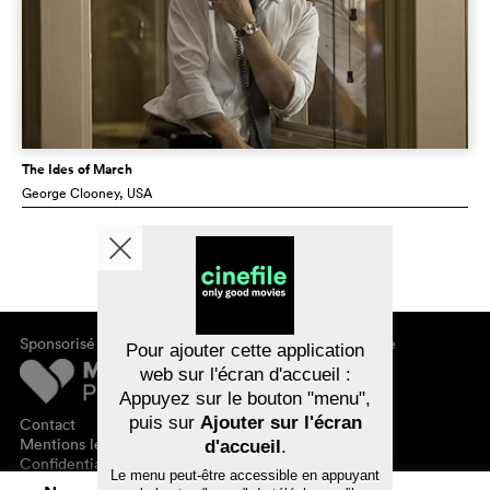
The Ides of March
George Clooney
, USA
Sponsorisé par
À propos de cinefile
Pour ajouter cette application
S'inscrire/s'abonner
web sur l'écran d'accueil :
Newsletter
Appuyez sur le bouton "menu",
FAQ
puis sur
Ajouter sur l'écran
Contact
Bons-cadeaux
Mentions légales
d'accueil
.
Confidentialité des données
Le menu peut-être accessible en appuyant