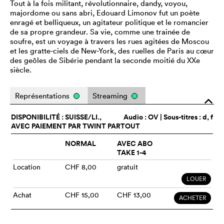
Tout à la fois militant, révolutionnaire, dandy, voyou,
majordome ou sans abri, Edouard Limonov fut un poète
enragé et belliqueux, un agitateur politique et le romancier
de sa propre grandeur. Sa vie, comme une trainée de
soufre, est un voyage à travers les rues agitées de Moscou
et les gratte-ciels de New-York, des ruelles de Paris au cœur
des geôles de Sibérie pendant la seconde moitié du XXe
siècle.
Représentations
Streaming
o
DISPONIBILITÉ : SUISSE/LI.,
Audio :
OV
| Sous-titres : d, f
AVEC PAIEMENT PAR TWINT PARTOUT
NORMAL
AVEC ABO
TAKE 1-4
Location
CHF 8,00
gratuit
LOUER
Achat
CHF 15,00
CHF 13,00
ACHETER