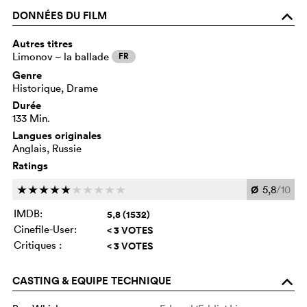
DONNÉES DU FILM
o
Autres titres
Limonov – la ballade
FR
Genre
Historique, Drame
Durée
133 Min.
Langues originales
Anglais, Russie
Ratings
Ø
5,8
/10
c
c
c
c
c
c
c
c
c
c
IMDB:
5,8 (1532)
Cinefile-User:
< 3 VOTES
Critiques :
< 3 VOTES
CASTING & EQUIPE TECHNIQUE
o