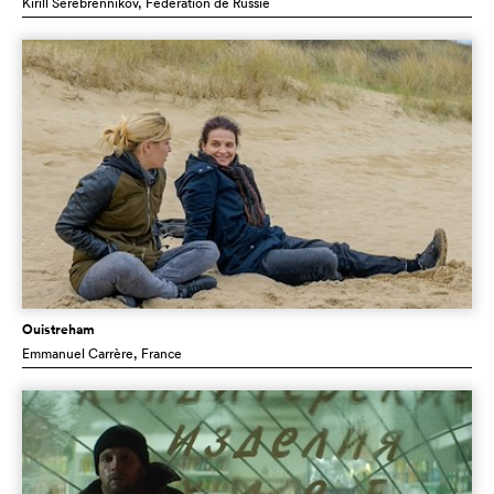
Kirill Serebrennikov
, Fédération de Russie
Ouistreham
Emmanuel Carrère
, France