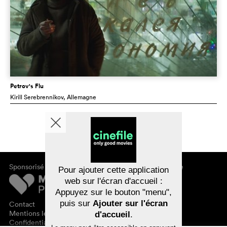
Petrov's Flu
Kirill Serebrennikov
, Allemagne
Sponsorisé par
À propos de cinefile
Pour ajouter cette application
S'inscrire/s'abonner
web sur l'écran d'accueil :
Newsletter
Appuyez sur le bouton "menu",
FAQ
puis sur
Ajouter sur l'écran
Contact
Bons-cadeaux
Mentions légales
d'accueil
.
Confidentialité des données