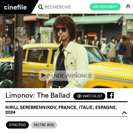
E
ABONNEMENT
j
BANDE-ANNONCE
e
Limonov: The Ballad
WATCHLIST
F
KIRILL SEREBRENNIKOV, FRANCE, ITALIE, ESPAGNE,
2024
o
SYNOPSIS
NOTRE AVIS