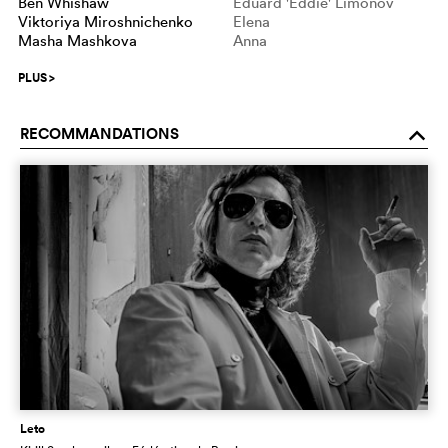
Ben Whishaw
Eduard 'Eddie' Limonov
Viktoriya Miroshnichenko
Elena
Masha Mashkova
Anna
PLUS
>
RECOMMANDATIONS
o
Leto