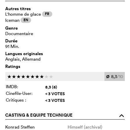
Autres titres
L'homme de glace
FR
Iceman
EN
Genre
Documentaire
Durée
91 Min.
Langues originales
Anglais, Allemand
Ratings
Ø
8,3
/10
c
c
c
c
c
c
c
c
c
c
IMDB:
8,3 (6)
Cinefile-User:
< 3 VOTES
Critiques :
< 3 VOTES
CASTING & EQUIPE TECHNIQUE
o
Konrad Steffen
Himself (archival)