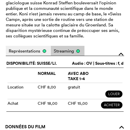
glaciologue suisse Konrad Steffen bouleversait l'opinion
publique et la communauté scientifique dans le monde
entier. Koni n'est jamais revenu au camp de base, le «Swiss
Camp», après une sortie de routine vers une station de
mesure située sur la calotte glaciaire du Groenland. Sa
disparition mystérieuse continue de préoccuper ses amis,
ses collègues scientifiques et sa famille.
Représentations
Streaming
o
DISPONIBILITÉ: SUISSE/LI.
Audio :
OV
| Sous-titres : f, d
NORMAL
AVEC ABO
TAKE 1-4
Location
CHF 8,00
gratuit
LOUER
Achat
CHF 18,00
CHF 15,00
ACHETER
DONNÉES DU FILM
o