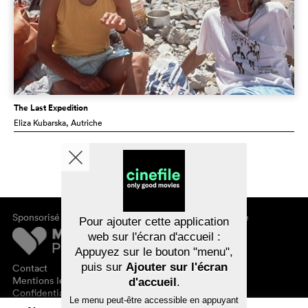
The Last Expedition
Eliza Kubarska
, Autriche
Sponsorisé par
À propos de cinefile
Pour ajouter cette application
S'inscrire/s'abonner
web sur l'écran d'accueil :
Newsletter
Appuyez sur le bouton "menu",
FAQ
puis sur
Ajouter sur l'écran
Contact
Bons-cadeaux
Mentions légales
d'accueil
.
Confidentialité des données
Le menu peut-être accessible en appuyant