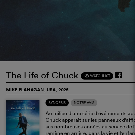
The Life of Chuck
WATCHLIST
F
MIKE FLANAGAN, USA, 2025
SYNOPSIS
NOTRE AVIS
Au milieu d'une série d'événements a
Chuck apparaît sur les panneaux d'affi
ses nombreuses années au service de 
ramène en arrière, dans la vie et l'enf