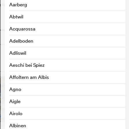
r le monde entier ? – D'après la nouvelle éponyme de
Aarberg
Abtwil
o
Acquarossa
Adelboden
Adliswil
Aeschi bei Spiez
o
Affoltern am Albis
Agno
Aigle
Airolo
Albinen
Universal Language