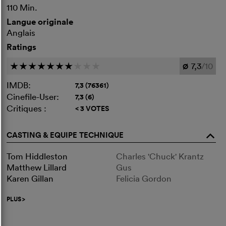
110 Min.
Langue originale
Anglais
Ratings
7,3
/10
c
c
c
c
c
c
c
c
c
c
Ø
IMDB:
7,3 (76361)
Cinefile-User:
7,3 (6)
Critiques :
< 3 VOTES
CASTING & EQUIPE TECHNIQUE
o
Tom Hiddleston
Charles 'Chuck' Krantz
Matthew Lillard
Gus
Karen Gillan
Felicia Gordon
PLUS
>