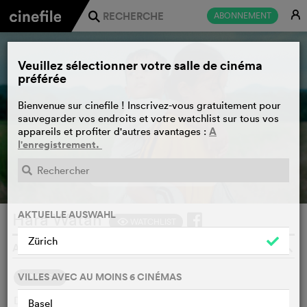
E
ABONNEMENT
j
Veuillez sélectionner votre salle de cinéma
préférée
Bienvenue sur cinefile ! Inscrivez-vous gratuitement pour
sauvegarder vos endroits et votre watchlist sur tous vos
A
appareils et profiter d'autres avantages :
l'enregistrement.
BANDE-ANNONCE
e
AKTUELLE AUSWAHL
Harà Watan
WATCHLIST
F
Zürich
AKIO FUJIMOTO, JAPON, FRANCE, MALAISIE, 2025
o
VILLES AVEC AU MOINS 6 CINÉMAS
SYNOPSIS
Dans l'espoir de retrouver leur famille dispersée, Shafi, 4
Basel