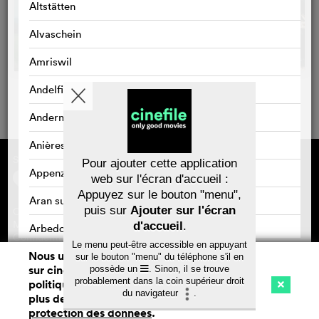
Altstätten
Alvaschein
Amriswil
Andelfingen
Andermatt
Anières
Sponsorisé par
À propos de cinefile
Pour ajouter cette application
S'inscrire/s'abonner
Appenzell
web sur l'écran d'accueil :
Newsletter
Appuyez sur le bouton "menu",
FAQ
Aran sur Vilette
puis sur
Ajouter sur l'écran
Contact
Bons-cadeaux
Mentions légales
d'accueil
.
Arbedo
Confidentialité des données
Le menu peut-être accessible en appuyant
Nous utilisons des cookies. En naviguant
Arbedo-Castione
sur le bouton "menu" du téléphone s'il en
sur cinefile.ch, vous acceptez notre
possède un
. Sinon, il se trouve
Sauvegarder
probablement dans la coin supérieur droit
politique d'utilisation des cookies. Pour
Arbon
du navigateur
.
plus de détails, voir notre
déclaration de
Cinéma
Streaming
Watchlist (
0
)
Arlesheim
protection des données
.
Ch