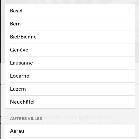
Basel
Bern
Biel/Bienne
BANDE-ANNONCE
e
Genève
Lausanne
Locarno
Luzern
o
Neuchâtel
ms, B-movies, commercials, music performances,
AUTRES VILLES
ilms and promotional and government films of the 1950s
 single story of various creatures and societal ills
Aarau