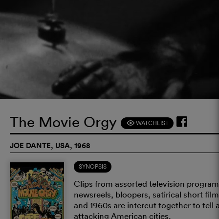
The Movie Orgy
WATCHLIST
F
JOE DANTE, USA, 1968
SYNOPSIS
Clips from assorted television progra
newsreels, bloopers, satirical short f
and 1960s are intercut together to tell a
attacking American cities.