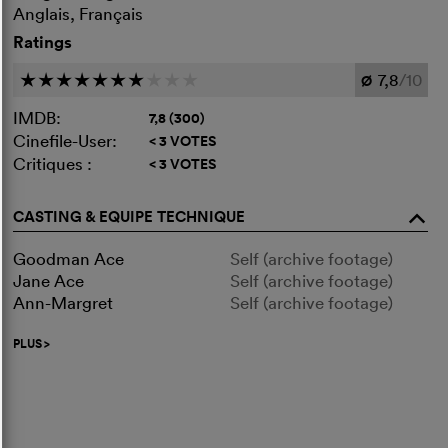
Anglais, Français
Ratings
7,8
/10
c
c
c
c
c
c
c
c
c
c
Ø
IMDB:
7,8 (300)
Cinefile-User:
< 3 VOTES
Critiques :
< 3 VOTES
CASTING & EQUIPE TECHNIQUE
o
Goodman Ace
Self (archive footage)
Jane Ace
Self (archive footage)
Ann-Margret
Self (archive footage)
PLUS
>