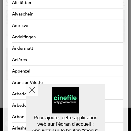
GALERIE PHOTOS
o
Altstätten
Alvaschein
Amriswil
Andelfingen
Andermatt
Anières
Appenzell
Aran sur Vilette
Arbedo
Arbedo-Castione
Sponsorisé par
À propos de cinefile
Arbon
Pour ajouter cette application
S'inscrire/s'abonner
web sur l'écran d'accueil :
Newsletter
Arlesheim
Appuyez sur le bouton "menu",