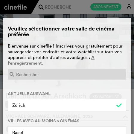
E
ABONNEMENT
j
Veuillez sélectionner votre salle de cinéma
préférée
Bienvenue sur cinefile ! Inscrivez-vous gratuitement pour
sauvegarder vos endroits et votre watchlist sur tous vos
A
appareils et profiter d'autres avantages :
l'enregistrement.
BANDE-ANNONCE
e
AKTUELLE AUSWAHL
Der Tod ist ein Arschloch
WATCHLIST
F
Zürich
MICHAEL SCHWARZ, ALLEMAGNE, 2025
o
VILLES AVEC AU MOINS 6 CINÉMAS
SYNOPSIS
Basel