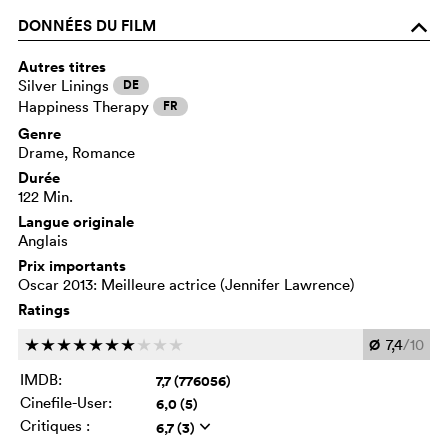
DONNÉES DU FILM
o
Autres titres
Silver Linings
DE
Happiness Therapy
FR
Genre
Drame, Romance
Durée
122 Min.
Langue originale
Anglais
Prix importants
Oscar 2013: Meilleure actrice (Jennifer Lawrence)
Ratings
Ø
7,4
/10
c
c
c
c
c
c
c
c
c
c
IMDB:
7,7 (776056)
Cinefile-User:
6,0 (5)
Critiques :
6,7 (3)
q