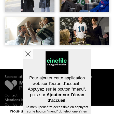
Sponsorisé par
À propos de cinefile
Pour ajouter cette application
S'inscrire/s'abonner
web sur l'écran d'accueil :
Newsletter
Appuyez sur le bouton "menu",
FAQ
puis sur
Ajouter sur l'écran
Contact
Bons-cadeaux
Mentions légales
d'accueil
.
Confidentialité des données
Le menu peut-être accessible en appuyant
Nous utilisons des cookies. En naviguant
sur le bouton "menu" du téléphone s'il en