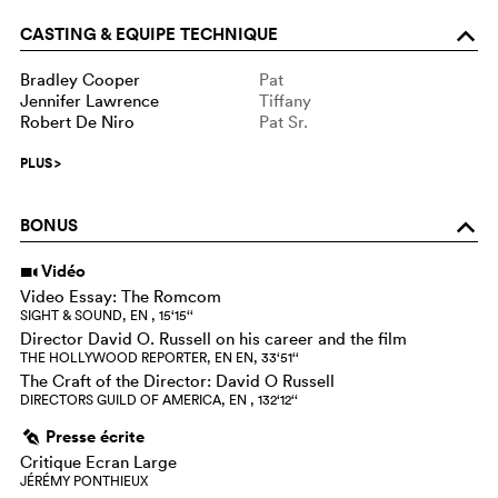
CASTING & EQUIPE TECHNIQUE
o
Bradley Cooper
Pat
Jennifer Lawrence
Tiffany
Robert De Niro
Pat Sr.
PLUS
>
BONUS
o
Vidéo
i
Video Essay: The Romcom
SIGHT & SOUND, EN , 15‘15‘‘
Director David O. Russell on his career and the film
THE HOLLYWOOD REPORTER, EN EN, 33‘51‘‘
The Craft of the Director: David O Russell
DIRECTORS GUILD OF AMERICA, EN , 132‘12‘‘
Presse écrite
g
Critique Ecran Large
JÉRÉMY PONTHIEUX