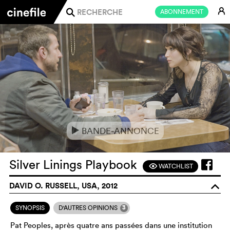
E
ABONNEMENT
j
BANDE-ANNONCE
e
Silver Linings Playbook
WATCHLIST
F
DAVID O. RUSSELL, USA, 2012
o
3
SYNOPSIS
D'AUTRES OPINIONS
Pat Peoples, après quatre ans passées dans une institution