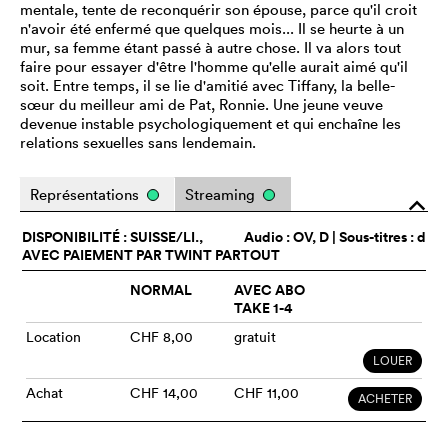
mentale, tente de reconquérir son épouse, parce qu'il croit
n'avoir été enfermé que quelques mois... Il se heurte à un
mur, sa femme étant passé à autre chose. Il va alors tout
faire pour essayer d'être l'homme qu'elle aurait aimé qu'il
soit. Entre temps, il se lie d'amitié avec Tiffany, la belle-
sœur du meilleur ami de Pat, Ronnie. Une jeune veuve
devenue instable psychologiquement et qui enchaîne les
relations sexuelles sans lendemain.
Représentations
Streaming
o
DISPONIBILITÉ : SUISSE/LI.,
Audio :
OV
, D | Sous-titres : d
AVEC PAIEMENT PAR TWINT PARTOUT
NORMAL
AVEC ABO
TAKE 1-4
Location
CHF 8,00
gratuit
LOUER
Achat
CHF 14,00
CHF 11,00
ACHETER