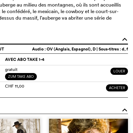
auberge au milieu des montagnes, où ils sont accueillis
le confédéré, le mexicain, le cowboy et le court-sur-
dessus du massif, l’auberge va abriter une série de
o
UT
Audio :
OV (Anglais, Espagnol)
, D | Sous-titres : d, f
AVEC ABO TAKE 1-4
gratuit
LOUER
ZUM TAKE ABO
CHF 11,00
ACHETER
o