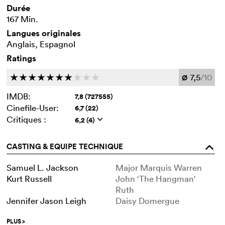
Durée
167 Min.
Langues originales
Anglais, Espagnol
Ratings
7,5
/10
c
c
c
c
c
c
c
c
c
c
Ø
IMDB:
7,8 (727555)
Cinefile-User:
6,7 (22)
Critiques :
6,2 (4)
q
CASTING & EQUIPE TECHNIQUE
o
Samuel L. Jackson
Major Marquis Warren
Kurt Russell
John 'The Hangman'
Ruth
Jennifer Jason Leigh
Daisy Domergue
PLUS
>