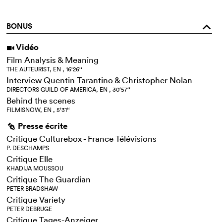
BONUS
o
Vidéo
i
Film Analysis & Meaning
THE AUTEURIST, EN , 16‘26‘‘
Interview Quentin Tarantino & Christopher Nolan
DIRECTORS GUILD OF AMERICA, EN , 30‘57‘‘
Behind the scenes
FILMISNOW, EN , 5‘31‘‘
Presse écrite
g
Critique Culturebox - France Télévisions
P. DESCHAMPS
Critique Elle
KHADIJA MOUSSOU
Critique The Guardian
PETER BRADSHAW
Critique Variety
PETER DEBRUGE
Critique Tages-Anzeiger