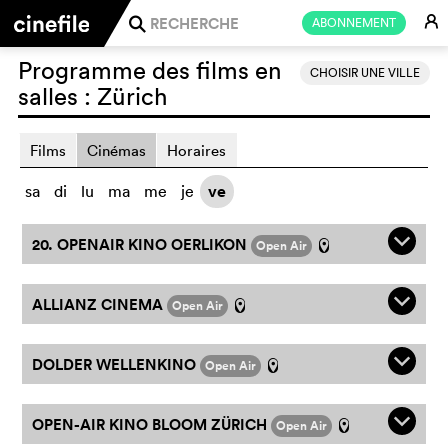
E
ABONNEMENT
j
Programme des films en
CHOISIR UNE VILLE
salles :
Zürich
Films
Cinémas
Horaires
sa
di
lu
ma
me
je
ve
q
20. OPENAIR KINO OERLIKON
Open Air
l
q
ALLIANZ CINEMA
Open Air
l
q
DOLDER WELLENKINO
Open Air
l
q
OPEN-AIR KINO BLOOM ZÜRICH
Open Air
l