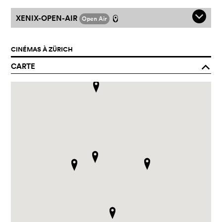
q
XENIX-OPEN-AIR
Open Air
l
CINÉMAS À ZÜRICH
CARTE
o