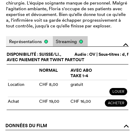
chirurgie. L'équipe soignante manque de personnel. Malgré
l'agitation ambiante, Floria s'occupe de ses patients avec
expertise et dévouement. Bien qu'elle donne tout ce qu'elle
a, l'infirmière voit sa garde échapper progressivement à
tout contrôle, jusqu'à ce qu'elle finisse par exploser.
Représentations
Streaming
o
DISPONIBILITÉ : SUISSE/LI.,
Audio :
OV
| Sous-titres : d, f
AVEC PAIEMENT PAR TWINT PARTOUT
NORMAL
AVEC ABO
TAKE 1-4
Location
CHF 8,00
gratuit
LOUER
Achat
CHF 19,00
CHF 16,00
ACHETER
DONNÉES DU FILM
o