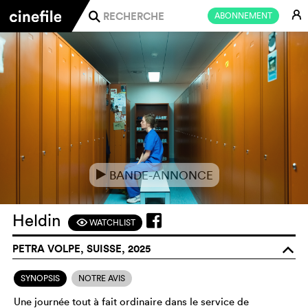
E
ABONNEMENT
j
BANDE-ANNONCE
e
Heldin
WATCHLIST
F
PETRA VOLPE, SUISSE, 2025
o
SYNOPSIS
NOTRE AVIS
Une journée tout à fait ordinaire dans le service de