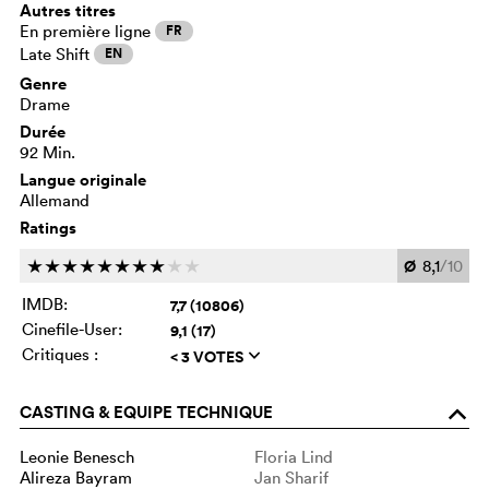
Autres titres
En première ligne
FR
Late Shift
EN
Genre
Drame
Durée
92 Min.
Langue originale
Allemand
Ratings
Ø
8,1
/10
c
c
c
c
c
c
c
c
c
c
IMDB:
7,7 (10806)
Cinefile-User:
9,1 (17)
Critiques :
< 3 VOTES
q
CASTING & EQUIPE TECHNIQUE
o
Leonie Benesch
Floria Lind
Alireza Bayram
Jan Sharif