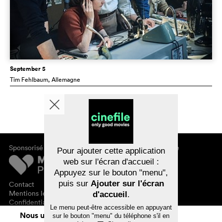
September 5
Tim Fehlbaum
, Allemagne
Sponsorisé par
À propos de cinefile
Pour ajouter cette application
S'inscrire/s'abonner
web sur l'écran d'accueil :
Newsletter
Appuyez sur le bouton "menu",
FAQ
puis sur
Ajouter sur l'écran
Contact
Bons-cadeaux
Mentions légales
d'accueil
.
Confidentialité des données
Le menu peut-être accessible en appuyant
Nous utilisons des cookies. En naviguant
sur le bouton "menu" du téléphone s'il en