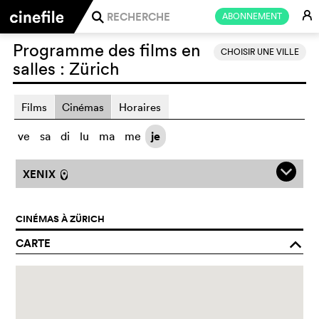
E
ABONNEMENT
j
Programme des films en
CHOISIR UNE VILLE
salles :
Zürich
Films
Cinémas
Horaires
ve
sa
di
lu
ma
me
je
q
XENIX
l
CINÉMAS À ZÜRICH
CARTE
o