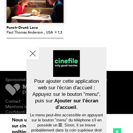
Punch-Drunk Love
Paul Thomas Anderson
, USA
7,3
c
Sponsorisé par
À propos de cinefile
Pour ajouter cette application
S'inscrire/s'abonner
web sur l'écran d'accueil :
Newsletter
Appuyez sur le bouton "menu",
FAQ
puis sur
Ajouter sur l'écran
Contact
Bons-cadeaux
Mentions légales
d'accueil
.
Confidentialité des données
Le menu peut-être accessible en appuyant
Nous utilisons des cookies. En naviguant
sur le bouton "menu" du téléphone s'il en
sur cinefile.ch, vous acceptez notre
possède un
. Sinon, il se trouve
probablement dans la coin supérieur droit
politique d'utilisation des cookies. Pour