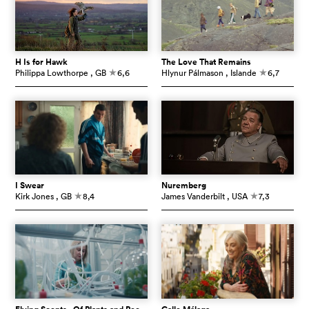
H Is for Hawk
The Love That Remains
Philippa Lowthorpe
, GB
6,6
Hlynur Pálmason
, Islande
6,7
c
c
I Swear
Nuremberg
Kirk Jones
, GB
8,4
James Vanderbilt
, USA
7,3
c
c