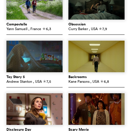
Compostelle
Obsession
Yann Samuell
, France
6,3
Curry Barker
, USA
7,9
c
c
Toy Story 5
Backrooms
Andrew Stanton
, USA
7,5
Kane Parsons
, USA
6,8
c
c
Disclosure Day
Scary Movie