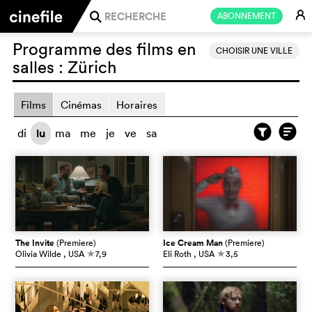
E
ABONNEMENT
j
Programme des films en
CHOISIR UNE VILLE
salles :
Zürich
Films
Cinémas
Horaires
di
lu
ma
me
je
ve
sa
The Invite
(Premiere)
Ice Cream Man
(Premiere)
Olivia Wilde
, USA
7,9
Eli Roth
, USA
3,5
c
c