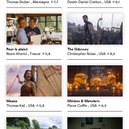
Thomas Stuber
, Allemagne
7,7
Destin Daniel Cretton
, USA
8,1
c
c
Pour le plaisir
The Odyssey
Reem Kherici
, France
5,8
Christopher Nolan
, USA
8,5
c
c
Moana
Minions & Monsters
Thomas Kail
, USA
5,8
Pierre Coffin
, USA
6,5
c
c