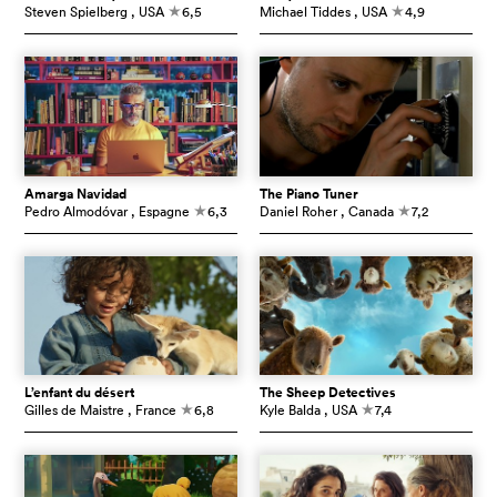
Steven Spielberg
, USA
6,5
Michael Tiddes
, USA
4,9
c
c
Amarga Navidad
The Piano Tuner
Pedro Almodóvar
, Espagne
6,3
Daniel Roher
, Canada
7,2
c
c
L’enfant du désert
The Sheep Detectives
Gilles de Maistre
, France
6,8
Kyle Balda
, USA
7,4
c
c