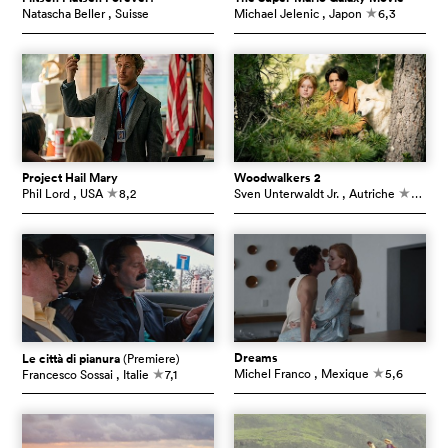
Natascha Beller
, Suisse
Michael Jelenic
, Japon
6,3
c
Project Hail Mary
Woodwalkers 2
Phil Lord
, USA
8,2
Sven Unterwaldt Jr.
, Autriche
5,4
c
c
Dreams
Le città di pianura
(Premiere)
Michel Franco
, Mexique
5,6
Francesco Sossai
, Italie
7,1
c
c