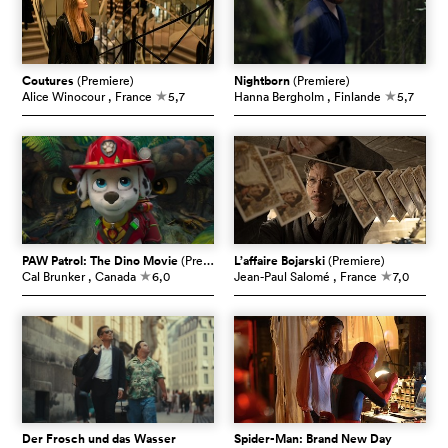
Coutures
(Premiere)
Nightborn
(Premiere)
Alice Winocour
, France
5,7
Hanna Bergholm
, Finlande
5,7
c
c
PAW Patrol: The Dino Movie
(Premiere)
L’affaire Bojarski
(Premiere)
Cal Brunker
, Canada
6,0
Jean-Paul Salomé
, France
7,0
c
c
Der Frosch und das Wasser
Spider-Man: Brand New Day