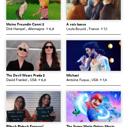
Meine Freundin Conni 2
À voix basse
Dirk Hampel
, Allemagne
6,8
Leyla Bouzid
, France
7,1
c
c
The Devil Wears Prada 2
Michael
David Frankel
, USA
6,4
Antoine Fuqua
, USA
7,4
c
c
Plitsch Platsch Forever!
The Super Mario Galaxy Movie