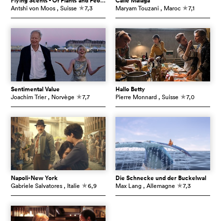
Flying Scents - Of Plants and People
Calle Málaga
Antshi von Moos
, Suisse
7,3
Maryam Touzani
, Maroc
7,1
c
c
Sentimental Value
Hallo Betty
Joachim Trier
, Norvège
7,7
Pierre Monnard
, Suisse
7,0
c
c
Napoli-New York
Die Schnecke und der Buckelwal
Gabriele Salvatores
, Italie
6,9
Max Lang
, Allemagne
7,3
c
c