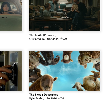
The Invite
(Premiere)
Olivia Wilde
, USA
2026
7,9
c
The Sheep Detectives
Kyle Balda
, USA
2026
7,4
c