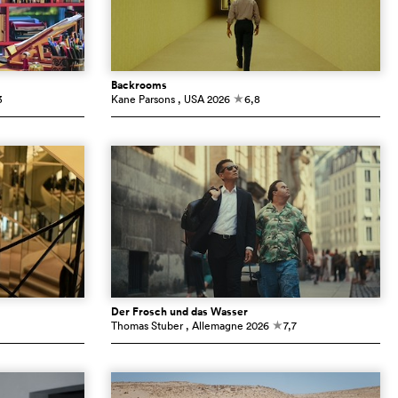
Backrooms
3
Kane Parsons
, USA
2026
6,8
c
Der Frosch und das Wasser
Thomas Stuber
, Allemagne
2026
7,7
c