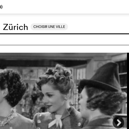
0
)
:
Zürich
CHOISIR UNE VILLE