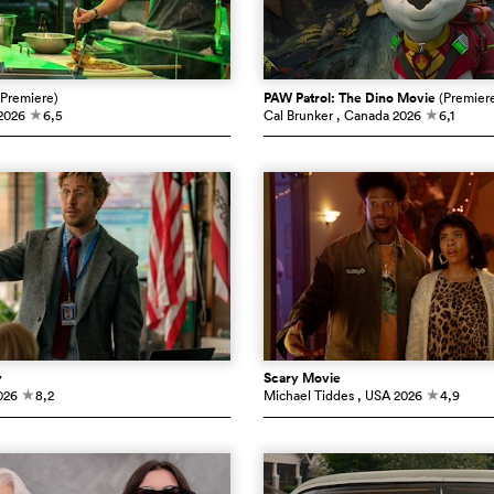
(Premiere)
PAW Patrol: The Dino Movie
(Premier
2026
6,5
Cal Brunker
, Canada
2026
6,1
c
c
y
Scary Movie
026
8,2
Michael Tiddes
, USA
2026
4,9
c
c