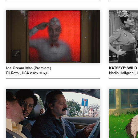
Ice Cream Man
(Premiere)
KATSEYE: WILD
Eli Roth
, USA
2026
3,6
Nadia Hallgren
,
c