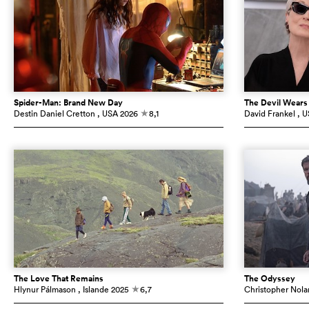
Spider-Man: Brand New Day
The Devil Wears
Destin Daniel Cretton
, USA
2026
8,1
David Frankel
, 
c
The Love That Remains
The Odyssey
Hlynur Pálmason
, Islande
2025
6,7
Christopher Nola
c