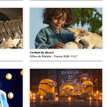
L’enfant du désert
Gilles de Maistre
, France
2026
6,7
c