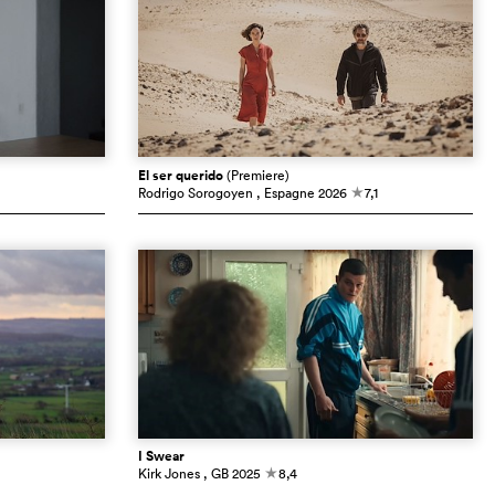
El ser querido
(Premiere)
Rodrigo Sorogoyen
, Espagne
2026
7,1
c
I Swear
Kirk Jones
, GB
2025
8,4
c