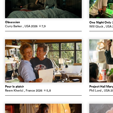
Obsession
One Night Only
Curry Barker
, USA
2026
7,9
Will Gluck
, USA
c
Pour le plaisir
Project Hail Mar
Reem Kherici
, France
2026
5,8
Phil Lord
, USA
2
c