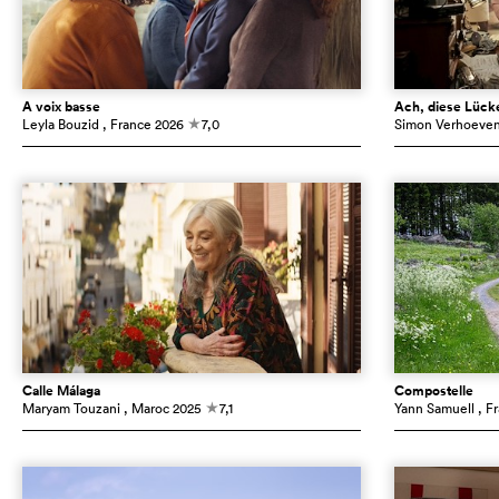
À voix basse
Ach, diese Lücke
Leyla Bouzid
, France
2026
7,0
Simon Verhoeve
c
Calle Málaga
Compostelle
Maryam Touzani
, Maroc
2025
7,1
Yann Samuell
, F
c