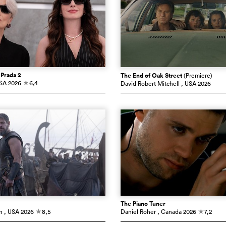
 Prada 2
The End of Oak Street
(Premiere)
USA
2026
6,4
David Robert Mitchell
, USA
2026
c
The Piano Tuner
n
, USA
2026
8,5
Daniel Roher
, Canada
2026
7,2
c
c