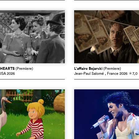
 HEARTS
(Premiere)
L’affaire Bojarski
(Premiere)
 USA
2026
Jean-Paul Salomé
, France
2026
7,0
c