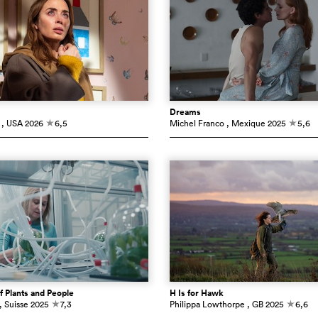
Dreams
, USA
2026
6,5
Michel Franco
, Mexique
2025
5,6
c
c
f Plants and People
H Is for Hawk
, Suisse
2025
7,3
Philippa Lowthorpe
, GB
2025
6,6
c
c