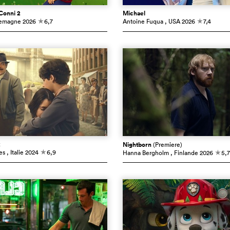
Conni 2
Michael
lemagne
2026
6,7
Antoine Fuqua
, USA
2026
7,4
c
c
k
Nightborn
(Premiere)
es
, Italie
2024
6,9
Hanna Bergholm
, Finlande
2026
5,7
c
c