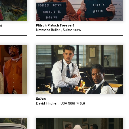
Plitsch Platsch Forever!
e)
Natascha Beller
, Suisse
2026
Se7en
David Fincher
, USA
1995
8,6
c