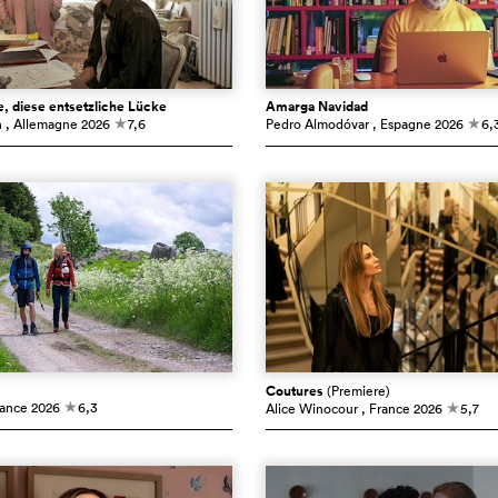
, diese entsetzliche Lücke
Amarga Navidad
n
, Allemagne
2026
7,6
Pedro Almodóvar
, Espagne
2026
6,
c
c
Coutures
(Premiere)
rance
2026
6,3
Alice Winocour
, France
2026
5,7
c
c