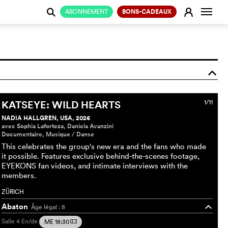
Change
E
ABONNEMENT
BONS-CADEAUX
j
o
KATSEYE: WILD HEARTS
1/11
NADIA HALLGREN, USA, 2026
avec Sophia Laforteza, Daniela Avanzini
Documentaire, Musique / Danse
This celebrates the group's new era and the fans who made
it possible. Features exclusive behind-the-scenes footage,
EYEKONS fan videos, and intimate interviews with the
members.
ZÜRICH
Abaton
Âge légal : 8
o
Salle 4
En/de
ME 18:30
m