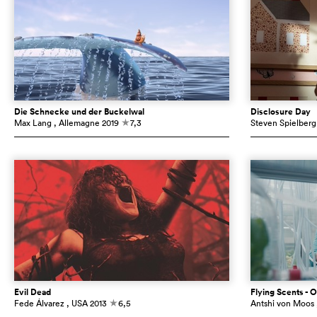
Die Schnecke und der Buckelwal
Disclosure Day
Max Lang
, Allemagne
2019
7,3
Steven Spielberg
c
Evil Dead
Flying Scents - O
Fede Álvarez
, USA
2013
6,5
Antshi von Moos
c