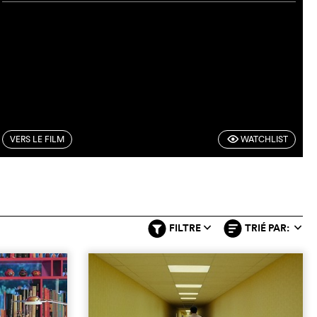
VERS LE FILM
WATCHLIST
F
FILTRE
TRIÉ PAR:
q
q