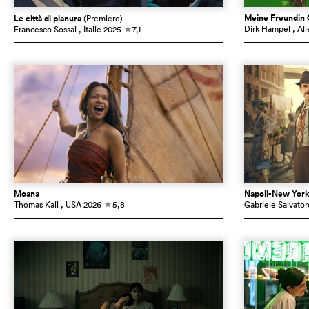
Meine Freundin 
Le città di pianura
(Premiere)
Dirk Hampel
, Al
Francesco Sossai
, Italie
2025
7,1
c
Moana
Napoli-New Yor
Thomas Kail
, USA
2026
5,8
Gabriele Salvator
c