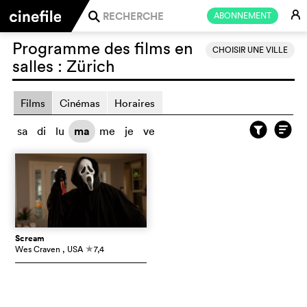
E
ABONNEMENT
j
Programme des films en
CHOISIR UNE VILLE
salles :
Zürich
Films
Cinémas
Horaires
sa
di
lu
ma
me
je
ve
Scream
Wes Craven
, USA
7,4
c