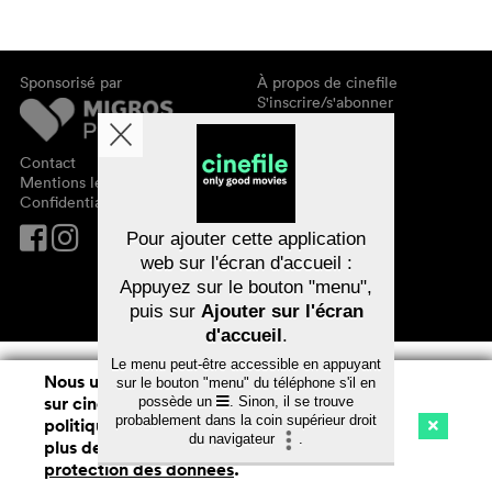
Sponsorisé par
À propos de cinefile
S'inscrire/s'abonner
Newsletter
FAQ
Contact
Bons-cadeaux
Mentions légales
Confidentialité des données
Pour ajouter cette application
web sur l'écran d'accueil :
Appuyez sur le bouton "menu",
puis sur
Ajouter sur l'écran
d'accueil
.
Le menu peut-être accessible en appuyant
Nous utilisons des cookies. En naviguant
sur le bouton "menu" du téléphone s'il en
sur cinefile.ch, vous acceptez notre
possède un
. Sinon, il se trouve
probablement dans la coin supérieur droit
politique d'utilisation des cookies. Pour
du navigateur
.
plus de détails, voir notre
déclaration de
Cinéma
Streaming
Watchlist (
0
)
protection des données
.
Ch