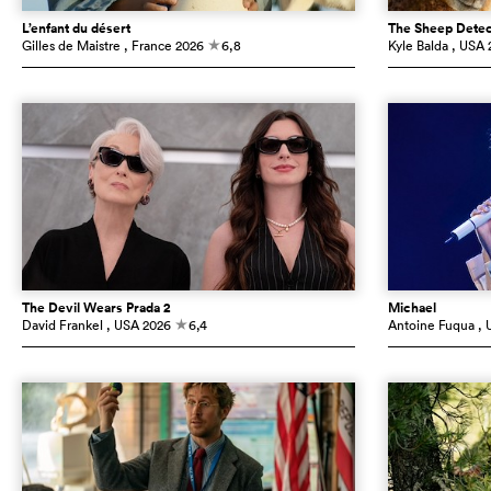
L’enfant du désert
The Sheep Detec
Gilles de Maistre
, France
2026
6,8
Kyle Balda
, USA
c
The Devil Wears Prada 2
Michael
David Frankel
, USA
2026
6,4
Antoine Fuqua
, 
c