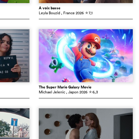
À voix basse
Leyla Bouzid
, France
2026
7,1
c
The Super Mario Galaxy Movie
Michael Jelenic
, Japon
2026
6,3
c