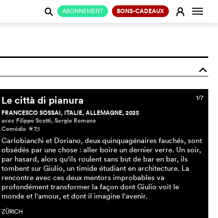
Change
E
ABONNEMENT
BONS-CADEAUX
j
o
Le città di pianura
1/7
FRANCESCO SOSSAI, ITALIE, ALLEMAGNE, 2025
avec Filippo Scotti, Sergio Romano
Comédie
7,1
c
Carlobianchi et Doriano, deux quinquagénaires fauchés, sont
obsédés par une chose : aller boire un dernier verre. Un soir,
par hasard, alors qu'ils roulent sans but de bar en bar, ils
tombent sur Giulio, un timide étudiant en architecture. La
rencontre avec ces deux mentors improbables va
profondément transformer la façon dont Giulio voit le
monde et l'amour, et dont il imagine l'avenir.
ZÜRICH