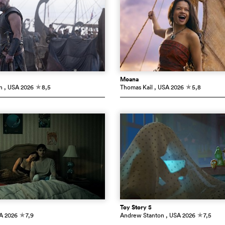
Moana
n
, USA
2026
8,5
Thomas Kail
, USA
2026
5,8
c
c
Toy Story 5
A
2026
7,9
Andrew Stanton
, USA
2026
7,5
c
c