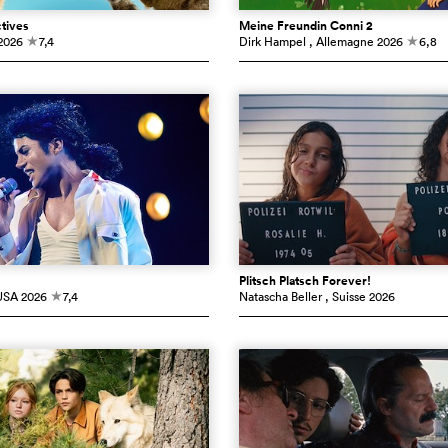
tives
Meine Freundin Conni 2
2026
7,4
Dirk Hampel
, Allemagne
2026
6,8
c
c
Plitsch Platsch Forever!
USA
2026
7,4
Natascha Beller
, Suisse
2026
c