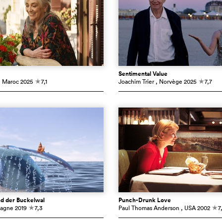
Sentimental Value
, Maroc
2025
7,1
Joachim Trier
, Norvège
2025
7,7
c
c
d der Buckelwal
Punch-Drunk Love
magne
2019
7,3
Paul Thomas Anderson
, USA
2002
7
c
c