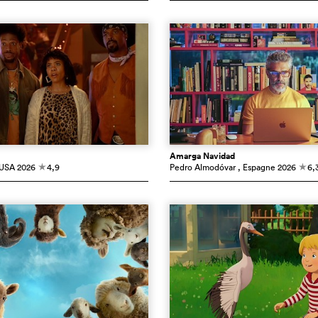
Amarga Navidad
 USA
2026
4,9
Pedro Almodóvar
, Espagne
2026
6,
c
c