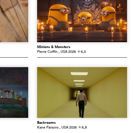
Minions & Monsters
Pierre Coffin
, USA
2026
6,5
c
Backrooms
Kane Parsons
, USA
2026
6,8
c