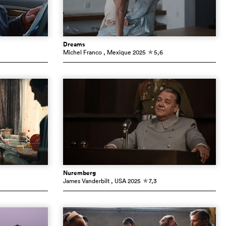
Dreams
Michel Franco
, Mexique
2025
5,6
c
Nuremberg
James Vanderbilt
, USA
2025
7,3
c