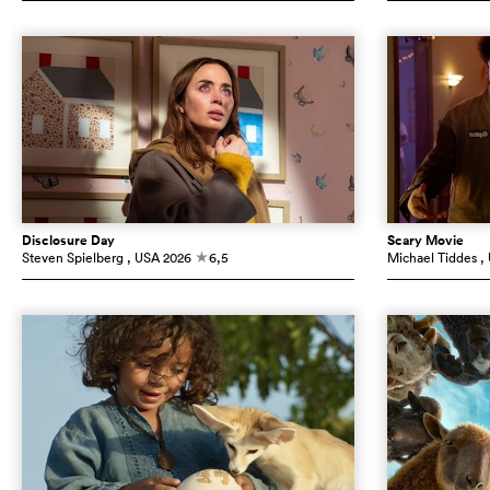
Disclosure Day
Scary Movie
Steven Spielberg
, USA
2026
6,5
Michael Tiddes
,
c