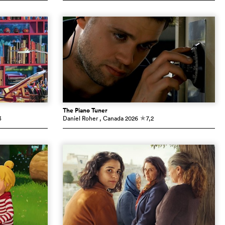
The Piano Tuner
3
Daniel Roher
, Canada
2026
7,2
c