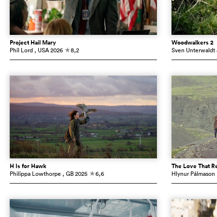
Project Hail Mary
Woodwalkers 2
Phil Lord
, USA
2026
8,2
Sven Unterwaldt J
c
H Is for Hawk
The Love That R
Philippa Lowthorpe
, GB
2025
6,6
Hlynur Pálmason
c