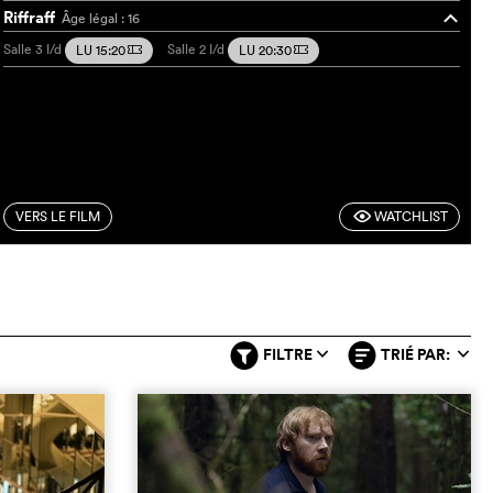
Riffraff
Âge légal : 16
o
Salle 3
I/d
Salle 2
I/d
LU 15:20
LU 20:30
m
m
VERS LE FILM
WATCHLIST
F
FILTRE
TRIÉ PAR:
q
q