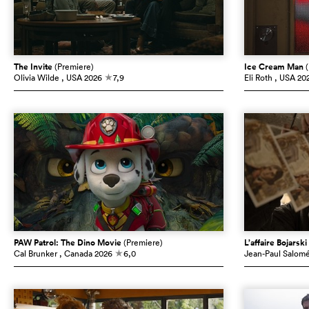
The Invite
(Premiere)
Ice Cream Man
Olivia Wilde
, USA
2026
7,9
Eli Roth
, USA
20
c
PAW Patrol: The Dino Movie
(Premiere)
L’affaire Bojarski
Cal Brunker
, Canada
2026
6,0
Jean-Paul Salom
c