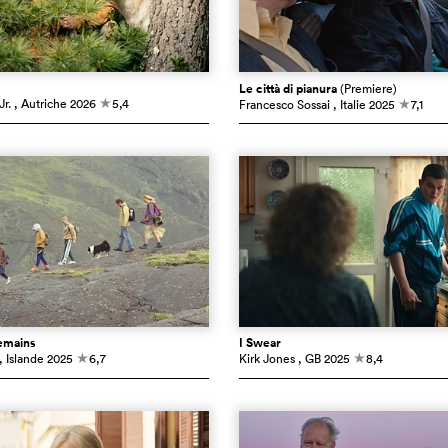
Le città di pianura
(Premiere)
r.
, Autriche
2026
5,4
Francesco Sossai
, Italie
2025
7,1
c
c
emains
I Swear
, Islande
2025
6,7
Kirk Jones
, GB
2025
8,4
c
c