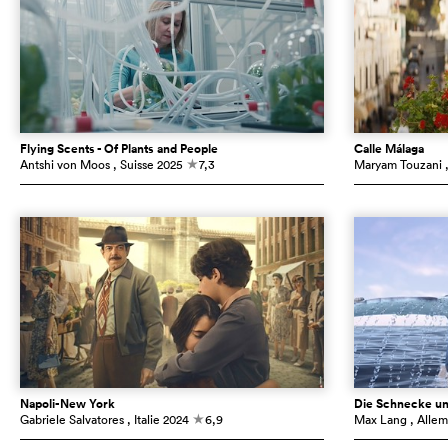
Flying Scents - Of Plants and People
Calle Málaga
Antshi von Moos
, Suisse
2025
7,3
Maryam Touzani
c
Napoli-New York
Die Schnecke un
Gabriele Salvatores
, Italie
2024
6,9
Max Lang
, Alle
c