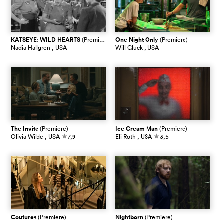
KATSEYE: WILD HEARTS
(Premiere)
One Night Only
(Premiere)
Nadia Hallgren
, USA
Will Gluck
, USA
The Invite
(Premiere)
Ice Cream Man
(Premiere)
Olivia Wilde
, USA
7,9
Eli Roth
, USA
3,5
c
c
Coutures
(Premiere)
Nightborn
(Premiere)