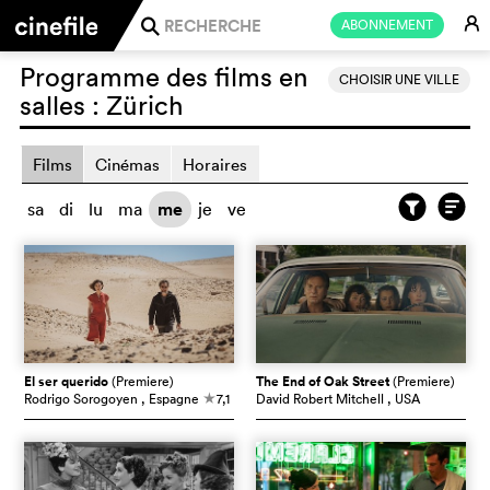
E
ABONNEMENT
j
Programme des films en
CHOISIR UNE VILLE
salles :
Zürich
Films
Cinémas
Horaires
sa
di
lu
ma
me
je
ve
El ser querido
(Premiere)
The End of Oak Street
(Premiere)
Rodrigo Sorogoyen
, Espagne
7,1
David Robert Mitchell
, USA
c