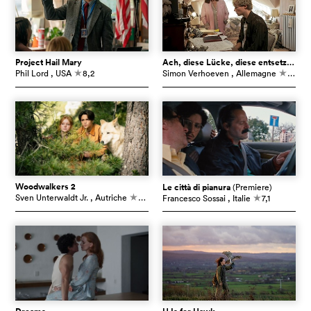
Project Hail Mary
Ach, diese Lücke, diese entsetzliche Lücke
Phil Lord
, USA
8,2
Simon Verhoeven
, Allemagne
7,6
c
c
Woodwalkers 2
Le città di pianura
(Premiere)
Sven Unterwaldt Jr.
, Autriche
5,4
Francesco Sossai
, Italie
7,1
c
c