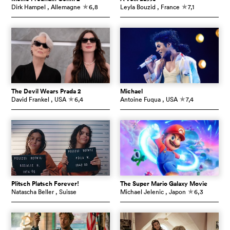
Dirk Hampel
, Allemagne
6,8
Leyla Bouzid
, France
7,1
c
c
The Devil Wears Prada 2
Michael
David Frankel
, USA
6,4
Antoine Fuqua
, USA
7,4
c
c
Plitsch Platsch Forever!
The Super Mario Galaxy Movie
Natascha Beller
, Suisse
Michael Jelenic
, Japon
6,3
c