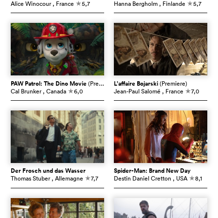
Alice Winocour
, France
5,7
Hanna Bergholm
, Finlande
5,7
c
c
PAW Patrol: The Dino Movie
(Premiere)
L’affaire Bojarski
(Premiere)
Cal Brunker
, Canada
6,0
Jean-Paul Salomé
, France
7,0
c
c
Der Frosch und das Wasser
Spider-Man: Brand New Day
Thomas Stuber
, Allemagne
7,7
Destin Daniel Cretton
, USA
8,1
c
c