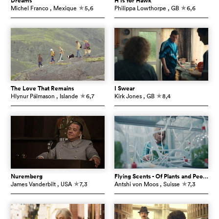
Dreams
H Is for Hawk
Michel Franco
, Mexique
5,6
Philippa Lowthorpe
, GB
6,6
c
c
The Love That Remains
I Swear
Hlynur Pálmason
, Islande
6,7
Kirk Jones
, GB
8,4
c
c
Nuremberg
Flying Scents - Of Plants and People
James Vanderbilt
, USA
7,3
Antshi von Moos
, Suisse
7,3
c
c