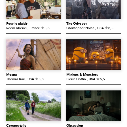
Pour le plaisir
The Odyssey
Reem Kherici
, France
5,8
Christopher Nolan
, USA
8,5
c
c
Moana
Minions & Monsters
Thomas Kail
, USA
5,8
Pierre Coffin
, USA
6,5
c
c
Compostelle
Obsession