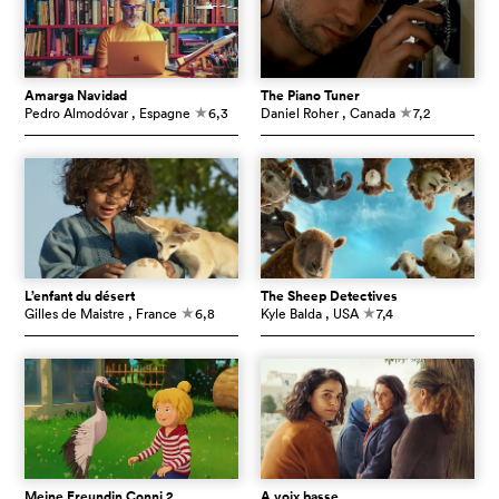
Amarga Navidad
The Piano Tuner
Pedro Almodóvar
, Espagne
6,3
Daniel Roher
, Canada
7,2
c
c
L’enfant du désert
The Sheep Detectives
Gilles de Maistre
, France
6,8
Kyle Balda
, USA
7,4
c
c
Meine Freundin Conni 2
À voix basse