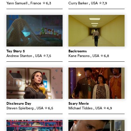
Yann Samuell
, France
6,3
Curry Barker
, USA
7,9
c
c
Toy Story 5
Backrooms
Andrew Stanton
, USA
7,5
Kane Parsons
, USA
6,8
c
c
Disclosure Day
Scary Movie
Steven Spielberg
, USA
6,5
Michael Tiddes
, USA
4,9
c
c