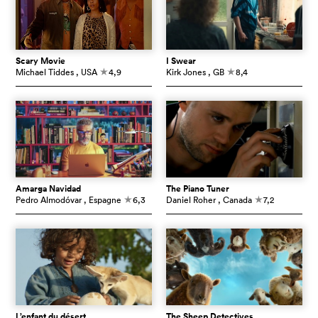
Scary Movie
I Swear
Michael Tiddes
, USA
4,9
Kirk Jones
, GB
8,4
c
c
Amarga Navidad
The Piano Tuner
Pedro Almodóvar
, Espagne
6,3
Daniel Roher
, Canada
7,2
c
c
L’enfant du désert
The Sheep Detectives