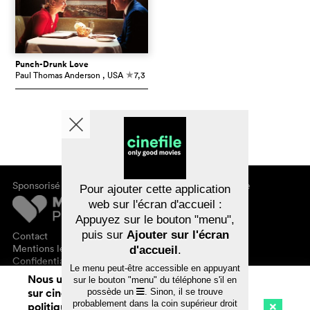
Punch-Drunk Love
Paul Thomas Anderson
, USA
7,3
c
Sponsorisé par
À propos de cinefile
Pour ajouter cette application
S'inscrire/s'abonner
web sur l'écran d'accueil :
Newsletter
Appuyez sur le bouton "menu",
FAQ
puis sur
Ajouter sur l'écran
Contact
Bons-cadeaux
Mentions légales
d'accueil
.
Confidentialité des données
Le menu peut-être accessible en appuyant
Nous utilisons des cookies. En naviguant
sur le bouton "menu" du téléphone s'il en
sur cinefile.ch, vous acceptez notre
possède un
. Sinon, il se trouve
probablement dans la coin supérieur droit
politique d'utilisation des cookies. Pour