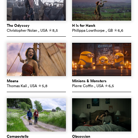
The Odyssey
H Is for Hawk
Christopher Nolan
, USA
8,5
Philippa Lowthorpe
, GB
6,6
c
c
Moana
Minions & Monsters
Thomas Kail
, USA
5,8
Pierre Coffin
, USA
6,5
c
c
Compostelle
Obsession