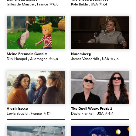
Gilles de Maistre
, France
6,8
Kyle Balda
, USA
7,4
c
c
Meine Freundin Conni 2
Nuremberg
Dirk Hampel
, Allemagne
6,8
James Vanderbilt
, USA
7,3
c
c
À voix basse
The Devil Wears Prada 2
Leyla Bouzid
, France
7,1
David Frankel
, USA
6,4
c
c