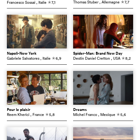
Thomas Stuber
, Allemagne
7,7
Francesco Sossai
, Italie
7,1
c
c
Napoli-New York
Spider-Man: Brand New Day
Gabriele Salvatores
, Italie
6,9
Destin Daniel Cretton
, USA
8,2
c
c
Pour le plaisir
Dreams
Reem Kherici
, France
5,8
Michel Franco
, Mexique
5,6
c
c