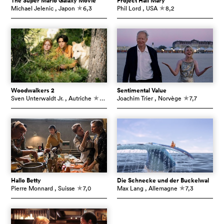
The Super Mario Galaxy Movie
Project Hail Mary
Michael Jelenic
, Japon
6,3
Phil Lord
, USA
8,2
c
c
Woodwalkers 2
Sentimental Value
Sven Unterwaldt Jr.
, Autriche
5,4
Joachim Trier
, Norvège
7,7
c
c
Hallo Betty
Die Schnecke und der Buckelwal
Pierre Monnard
, Suisse
7,0
Max Lang
, Allemagne
7,3
c
c