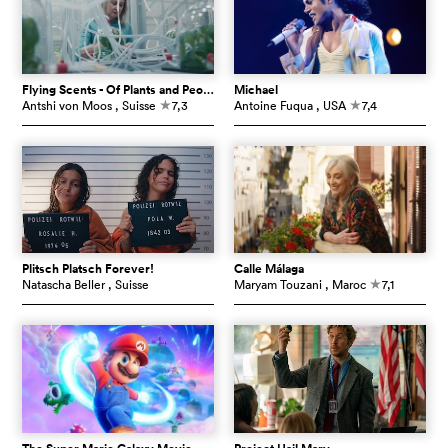
Flying Scents - Of Plants and People
Michael
Antshi von Moos
, Suisse
7,3
Antoine Fuqua
, USA
7,4
c
c
Plitsch Platsch Forever!
Calle Málaga
Natascha Beller
, Suisse
Maryam Touzani
, Maroc
7,1
c