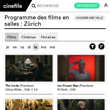
E
ABONNEMENT
j
Programme des films en
CHOISIR UNE VILLE
salles :
Zürich
Films
Cinémas
Horaires
je
ve
sa
di
lu
ma
me
The Invite
(Premiere)
Ice Cream Man
(Premiere)
Olivia Wilde
, USA
7,9
Eli Roth
, USA
c