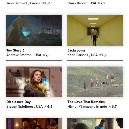
Yann Samuell
, France
6,3
Curry Barker
, USA
7,9
c
c
Toy Story 5
Backrooms
Andrew Stanton
, USA
7,5
Kane Parsons
, USA
6,8
c
c
Disclosure Day
The Love That Remains
Steven Spielberg
, USA
6,5
Hlynur Pálmason
, Islande
6,7
c
c