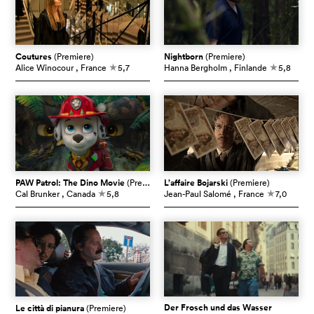
Coutures
(Premiere)
Nightborn
(Premiere)
Alice Winocour
, France
5,7
Hanna Bergholm
, Finlande
5,8
c
c
PAW Patrol: The Dino Movie
(Premiere)
L’affaire Bojarski
(Premiere)
Cal Brunker
, Canada
5,8
Jean-Paul Salomé
, France
7,0
c
c
Der Frosch und das Wasser
Le città di pianura
(Premiere)