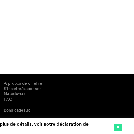
À propos de cinefile
S'inscrire/s'abonner
Newsletter
FAQ
Bons-cadeaux
plus de détails, voir notre
déclaration de