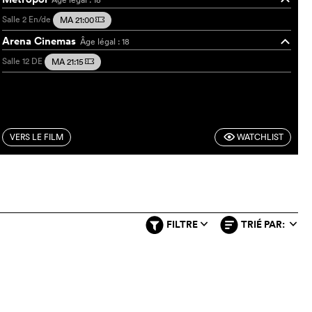
Salle 2
En/de
MA 21:00
m
Arena Cinemas
Âge légal : 18
o
Salle 12
DE
MA 21:15
m
VERS LE FILM
WATCHLIST
F
FILTRE
TRIÉ PAR:
q
q