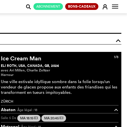
Change
E
ABONNEMENT
BONS-CADEAUX
j
o
Ice Cream Man
1/8
ELI ROTH, USA, CANADA, GB, 2026
avec Ari Millen, Charlie Zeltzer
Horreur
Une ville estivale idyllique sombre dans la folie lorsqu'un
vendeur de glaces propose aux enfants des friandises qui les
transforment en tueurs impitoyables.
ZÜRICH
Abaton
Âge légal : 18
o
Salle 5
De
MA 18:15
MA 20:45
m
m
Metropol
Âge légal : 18
o