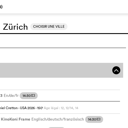
0
)
:
Zürich
CHOISIR UNE VILLE
o
 3
En/de/fr
14:30
m
niel Cretton
- USA
2026
- 150
'
Age légal : 12, 12/14, 14
KinoKoni Frame
Englisch/deutsch/französisch
14:30
m