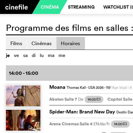
CINÉMA
STREAMING
WATCHLIST (
Programme des films en salles 
Films
Cinémas
Horaires
je
ve
sa
di
lu
ma
me
14:00 - 15:00
Moana
Thomas Kail
- USA
2026
- 115
'
Age légal : 8
Abaton Salle 7
Capitol Salle
De
14:00
m
Spider-Man: Brand New Day
Destin Da
Arena Cinemas Salle 4
EN/de/fr
14:00
m