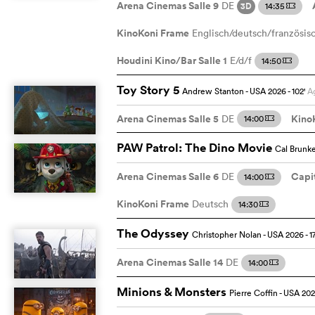
Arena Cinemas Salle 9
DE
14:35
3D
m
KinoKoni Frame
Englisch/deutsch/französis
Houdini Kino/Bar Salle 1
E/d/f
14:50
m
Toy Story 5
Andrew Stanton
- USA
2026
- 102
'
Ag
Arena Cinemas Salle 5
Kino
DE
14:00
m
PAW Patrol: The Dino Movie
Cal Brunk
Arena Cinemas Salle 6
Capit
DE
14:00
m
KinoKoni Frame
Deutsch
14:30
m
The Odyssey
Christopher Nolan
- USA
2026
- 1
Arena Cinemas Salle 14
DE
14:00
m
Minions & Monsters
Pierre Coffin
- USA
20