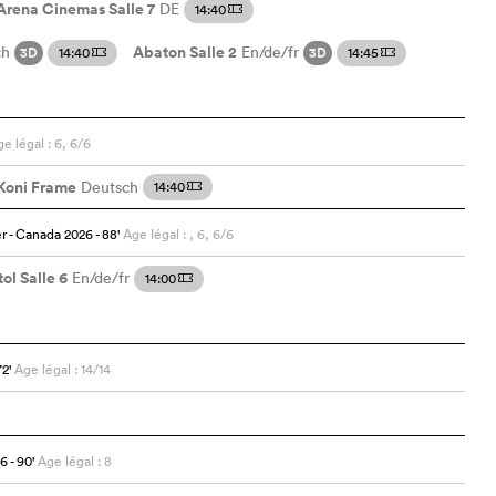
Arena Cinemas Salle 7
DE
14:40
m
Abaton Salle 2
ch
En/de/fr
14:40
14:45
3D
3D
m
m
e légal : 6, 6/6
Koni Frame
Deutsch
14:40
m
er
- Canada
2026
- 88
'
Age légal : , 6, 6/6
ol Salle 6
En/de/fr
14:00
m
72
'
Age légal : 14/14
26
- 90
'
Age légal : 8