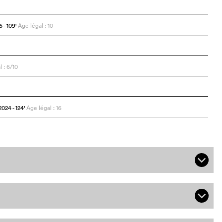
6
- 109
'
Age légal : 10
l : 6/10
2024
- 124
'
Age légal : 16
q
q