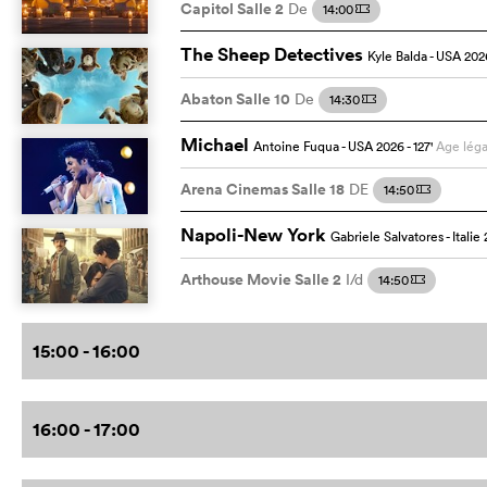
Capitol Salle 2
De
14:00
m
The Sheep Detectives
Kyle Balda
- USA
202
Abaton Salle 10
De
14:30
m
Michael
Antoine Fuqua
- USA
2026
- 127
'
Age léga
Arena Cinemas Salle 18
DE
14:50
m
Napoli-New York
Gabriele Salvatores
- Italie
Arthouse Movie Salle 2
I/d
14:50
m
15:00 - 16:00
16:00 - 17:00