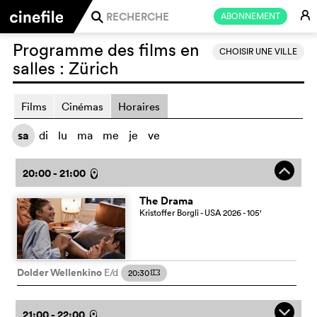
E
ABONNEMENT
j
Programme des films en
CHOISIR UNE VILLE
salles :
Zürich
Films
Cinémas
Horaires
sa
di
lu
ma
me
je
ve
o
20:00 - 21:00
l
The Drama
Kristoffer Borgli
- USA
2026
- 105
'
Dolder Wellenkino
E/d
20:30
m
q
21:00 - 22:00
l