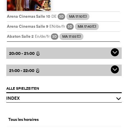
Arena Cinemas Salle 10
DE
3D
MA 17:10
m
Arena Cinemas Salle 9
EN/de/fr
3D
MA 17:40
m
Abaton Salle 2
En/de/fr
3D
MA 17:55
m
q
20:00 - 21:00
l
q
21:00 - 22:00
l
ALLE SPIELZEITEN
INDEX
q
Tous les horaires