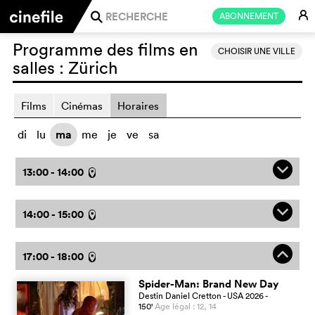
E
ABONNEMENT
j
Programme des films en
CHOISIR UNE VILLE
salles :
Zürich
Films
Cinémas
Horaires
di
lu
ma
me
je
ve
sa
q
13:00 - 14:00
l
q
14:00 - 15:00
l
o
17:00 - 18:00
l
Spider-Man: Brand New Day
Destin Daniel Cretton
- USA
2026
-
150
'
Age légal : 12, 14