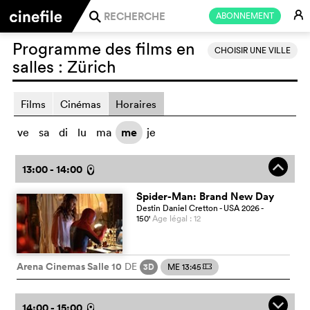
E
ABONNEMENT
j
Programme des films en
CHOISIR UNE VILLE
salles :
Zürich
Films
Cinémas
Horaires
ve
sa
di
lu
ma
me
je
o
13:00 - 14:00
l
Spider-Man: Brand New Day
Destin Daniel Cretton
- USA
2026
-
150
'
Age légal : 12
Arena Cinemas Salle 10
DE
3D
ME 13:45
m
q
14:00 - 15:00
l