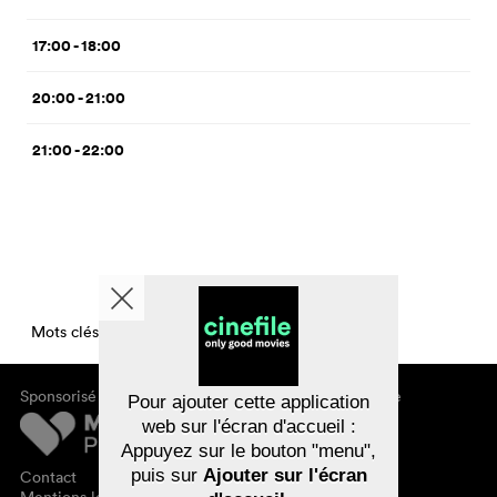
17:00 - 18:00
20:00 - 21:00
21:00 - 22:00
Mots clés CinemaTimesPerDay
Sponsorisé par
À propos de cinefile
Pour ajouter cette application
S'inscrire/s'abonner
web sur l'écran d'accueil :
Newsletter
Appuyez sur le bouton "menu",
FAQ
puis sur
Ajouter sur l'écran
Contact
Bons-cadeaux