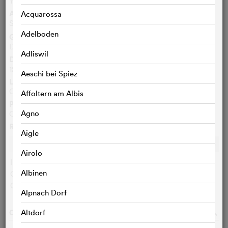
Yin shi nan nu
Autres titres
Acquarossa
Salé sucré
FR
Adelboden
Genre
Drame, Comédie
Adliswil
Durée
123 Min.
Aeschi bei Spiez
Langue originale
Chinois
Affoltern am Albis
Prix importants
Agno
Oscar 1995: Meilleur film en langue étrangère (Nomination)
Ratings
Aigle
Ø
7,9
/10
c
c
c
c
c
c
c
c
c
c
Airolo
IMDB:
7,8 (25376)
Albinen
Cinefile-User:
8,2 (18)
Critiques :
< 3 VOTES
q
Alpnach Dorf
CASTING & EQUIPE TECHNIQUE
o
Altdorf