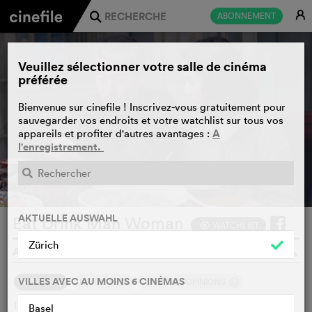
E
ABONNEMENT
j
Veuillez sélectionner votre salle de cinéma
préférée
Bienvenue sur cinefile ! Inscrivez-vous gratuitement pour
sauvegarder vos endroits et votre watchlist sur tous vos
A
appareils et profiter d'autres avantages :
l'enregistrement.
BANDE-ANNONCE
e
AKTUELLE AUSWAHL
Eat Drink Man Woman
WATCHLIST
F
Zürich
ANG LEE, TAÏWAN, 1994
o
VILLES AVEC AU MOINS 6 CINÉMAS
1
SYNOPSIS
NOTRE AVIS
D'AUTRES OPINIONS
Dimanche après dimanche, le vieux maître cuisinier Chu
Basel