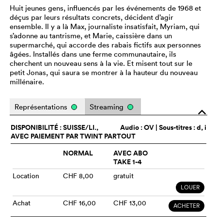
Huit jeunes gens, influencés par les événements de 1968 et
déçus par leurs résultats concrets, décident d’agir
ensemble. Il y a là Max, journaliste insatisfait, Myriam, qui
s’adonne au tantrisme, et Marie, caissière dans un
supermarché, qui accorde des rabais fictifs aux personnes
âgées. Installés dans une ferme communautaire, ils
cherchent un nouveau sens à la vie. Et misent tout sur le
petit Jonas, qui saura se montrer à la hauteur du nouveau
millénaire.
Représentations
Streaming
o
DISPONIBILITÉ : SUISSE/LI.,
Audio :
OV
| Sous-titres : d, i
AVEC PAIEMENT PAR TWINT PARTOUT
NORMAL
AVEC ABO
TAKE 1-4
Location
CHF 8,00
gratuit
LOUER
Achat
CHF 16,00
CHF 13,00
ACHETER