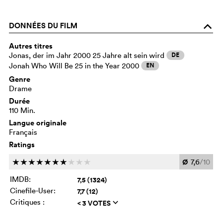
DONNÉES DU FILM
o
Autres titres
Jonas, der im Jahr 2000 25 Jahre alt sein wird
DE
Jonah Who Will Be 25 in the Year 2000
EN
Genre
Drame
Durée
110 Min.
Langue originale
Français
Ratings
Ø
7,6
/10
c
c
c
c
c
c
c
c
c
c
IMDB:
7,5 (1324)
Cinefile-User:
7,7 (12)
Critiques :
< 3 VOTES
q