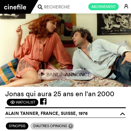
E
ABONNEMENT
j
BANDE-ANNONCE
e
Jonas qui aura 25 ans en l'an 2000
WATCHLIST
F
ALAIN TANNER, FRANCE, SUISSE, 1976
o
1
SYNOPSIS
D'AUTRES OPINIONS