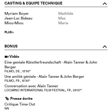
CASTING & EQUIPE TECHNIQUE
o
Myriam Boyer
Mathilde
Jean-Luc Bideau
Max
Miou-Miou
Marie
PLUS
>
BONUS
o
Vidéo
i
Eine geniale Künstlerfreundschaft - Alain Tanner & John
Berger
FILMO, DE , 13‘30‘‘
Une amitié géniale - Alain Tanner & John Berger
FILMO, FR , 13‘30‘‘
Conversation avec Alain Tanner
LOCARNO INTERNATIONAL FILM FESTIVAL, FR , 59‘57‘‘
Presse écrite
g
Critique Time Out
NN