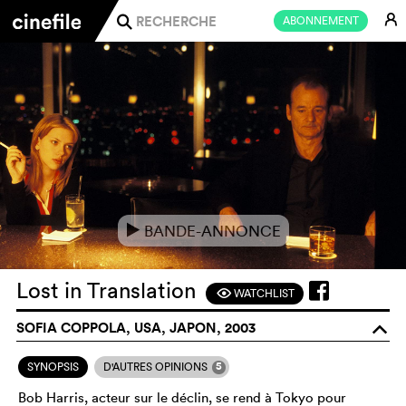
E
ABONNEMENT
j
BANDE-ANNONCE
e
Lost in Translation
WATCHLIST
F
SOFIA COPPOLA, USA, JAPON, 2003
o
5
SYNOPSIS
D'AUTRES OPINIONS
Bob Harris, acteur sur le déclin, se rend à Tokyo pour