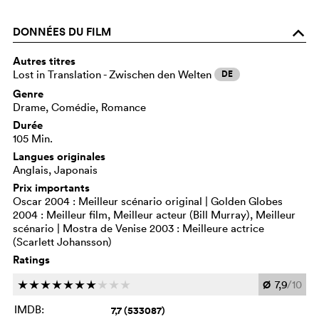
DONNÉES DU FILM
o
Autres titres
Lost in Translation - Zwischen den Welten
DE
Genre
Drame, Comédie, Romance
Durée
105 Min.
Langues originales
Anglais, Japonais
Prix importants
Oscar 2004 : Meilleur scénario original | Golden Globes
2004 : Meilleur film, Meilleur acteur (Bill Murray), Meilleur
scénario | Mostra de Venise 2003 : Meilleure actrice
(Scarlett Johansson)
Ratings
Ø
7,9
/10
c
c
c
c
c
c
c
c
c
c
IMDB:
7,7 (533087)