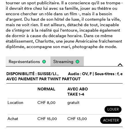
tourner un spot publicitaire. Il a conscience qu'il se trompe -
il devrait être chez lui avec sa famille, jouer au théâtre ou
encore chercher un rôle dans un film -, mais il a besoin
d'argent. Du haut de son hôtel de luxe, il contemple la ville,
mais ne voit rien. Il est ailleurs, détaché de tout, incapable
de s'intégrer à la réalité qui l'entoure, incapable également
de dormir à cause du décalage horaire. Dans ce même
établissement, Charlotte, une jeune Américaine fraîchement
diplômée, accompagne son mari, photographe de mode.
Représentations
Streaming
o
DISPONIBILITÉ : SUISSE/LI.,
Audio :
OV
, F | Sous-titres : f, e
AVEC PAIEMENT PAR TWINT PARTOUT
NORMAL
AVEC ABO
TAKE 1-4
Location
CHF 8,00
gratuit
LOUER
Achat
CHF 15,00
CHF 13,00
ACHETER