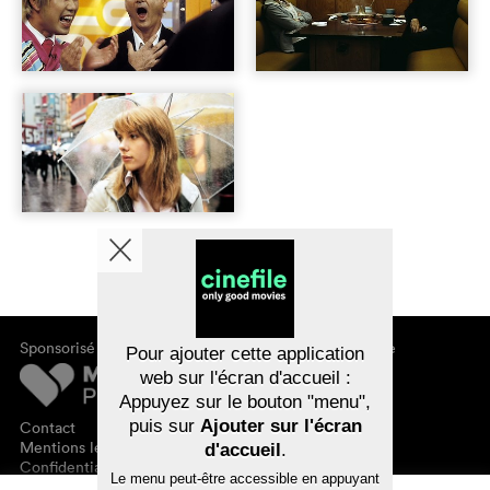
Sponsorisé par
À propos de cinefile
Pour ajouter cette application
S'inscrire/s'abonner
web sur l'écran d'accueil :
Newsletter
Appuyez sur le bouton "menu",
FAQ
puis sur
Ajouter sur l'écran
Contact
Bons-cadeaux
Mentions légales
d'accueil
.
Confidentialité des données
Le menu peut-être accessible en appuyant