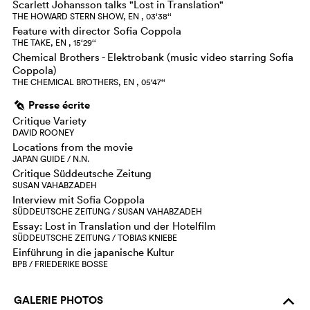
Scarlett Johansson talks "Lost in Translation"
THE HOWARD STERN SHOW, EN , 03‘38‘‘
Feature with director Sofia Coppola
THE TAKE, EN , 15‘29‘‘
Chemical Brothers - Elektrobank (music video starring Sofia
Coppola)
THE CHEMICAL BROTHERS, EN , 05‘47‘‘
Presse écrite
g
Critique Variety
DAVID ROONEY
Locations from the movie
JAPAN GUIDE / N.N.
Critique Süddeutsche Zeitung
SUSAN VAHABZADEH
Interview mit Sofia Coppola
SÜDDEUTSCHE ZEITUNG / SUSAN VAHABZADEH
Essay: Lost in Translation und der Hotelfilm
SÜDDEUTSCHE ZEITUNG / TOBIAS KNIEBE
Einführung in die japanische Kultur
BPB / FRIEDERIKE BOSSE
GALERIE PHOTOS
o