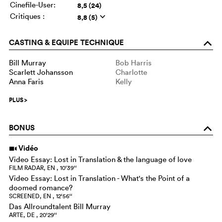
Cinefile-User:
8,5 (24)
Critiques :
8,8 (5)
q
CASTING & EQUIPE TECHNIQUE
o
Bill Murray
Bob Harris
Scarlett Johansson
Charlotte
Anna Faris
Kelly
PLUS
>
BONUS
o
Vidéo
i
Video Essay: Lost in Translation & the language of love
FILM RADAR, EN , 10‘39‘‘
Video Essay: Lost in Translation - What's the Point of a
doomed romance?
SCREENED, EN , 12‘56‘‘
Das Allroundtalent Bill Murray
ARTE, DE , 20‘29‘‘