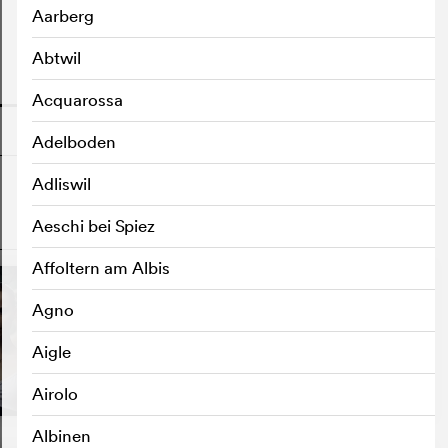
Aarberg
Abtwil
o
Acquarossa
Adelboden
Adliswil
Aeschi bei Spiez
o
Affoltern am Albis
Agno
Aigle
Airolo
Albinen