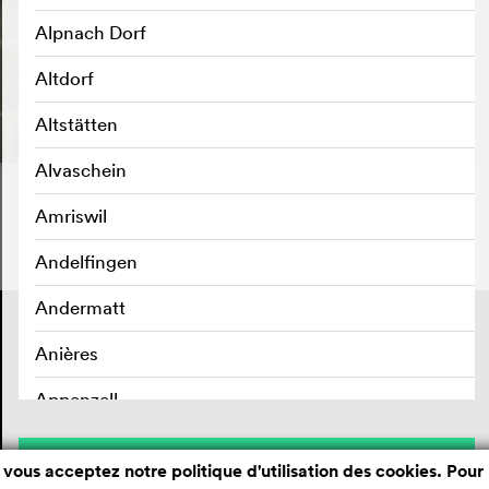
Alpnach Dorf
Altdorf
Altstätten
Alvaschein
Amriswil
Andelfingen
Andermatt
Contact
Mentions légales
Anières
Confidentialité des données
Appenzell
Aran sur Vilette
Sauvegarder
 vous acceptez notre politique d'utilisation des cookies. Pour 