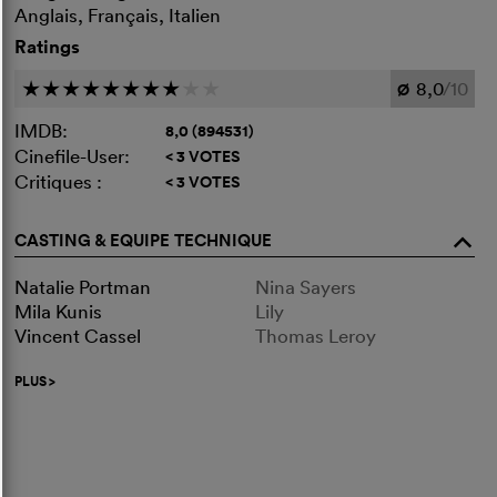
Anglais, Français, Italien
Ratings
8,0
/10
c
c
c
c
c
c
c
c
c
c
Ø
IMDB:
8,0 (894531)
Cinefile-User:
< 3 VOTES
Critiques :
< 3 VOTES
CASTING & EQUIPE TECHNIQUE
o
Natalie Portman
Nina Sayers
Mila Kunis
Lily
Vincent Cassel
Thomas Leroy
PLUS
>