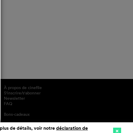
À propos de cinefile
S'inscrire/s'abonner
Newsletter
FAQ
Bons-cadeaux
plus de détails, voir notre
déclaration de