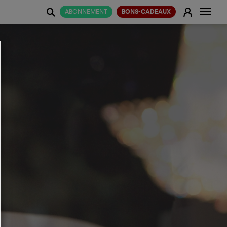
Change
E
ABONNEMENT
BONS-CADEAUX
j