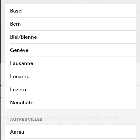
Basel
Bern
Biel/Bienne
BANDE-ANNONCE
e
Genève
Lausanne
Locarno
Luzern
o
Neuchâtel
y Ballet. Nina est prête à tout pour obtenir le rôle
AUTRES VILLES
 l’ambigu Thomas. Mais elle se trouve bientôt confrontée
ly...
Aarau