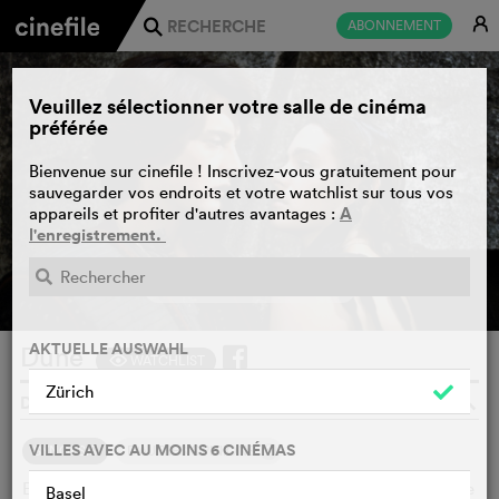
E
ABONNEMENT
j
Veuillez sélectionner votre salle de cinéma
préférée
Bienvenue sur cinefile ! Inscrivez-vous gratuitement pour
sauvegarder vos endroits et votre watchlist sur tous vos
A
appareils et profiter d'autres avantages :
l'enregistrement.
BANDE-ANNONCE
e
AKTUELLE AUSWAHL
Dune
WATCHLIST
F
Zürich
DAVID LYNCH, USA, 1984
o
VILLES AVEC AU MOINS 6 CINÉMAS
2
SYNOPSIS
D'AUTRES OPINIONS
En l'an 10191, la substance la plus importante est l'Épice. Elle
Basel