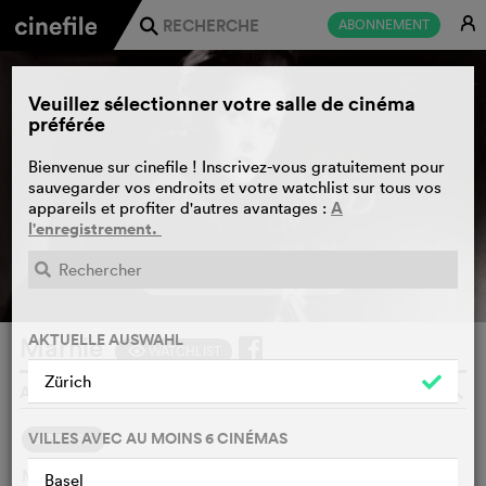
E
ABONNEMENT
j
Veuillez sélectionner votre salle de cinéma
préférée
Bienvenue sur cinefile ! Inscrivez-vous gratuitement pour
sauvegarder vos endroits et votre watchlist sur tous vos
A
appareils et profiter d'autres avantages :
l'enregistrement.
BANDE-ANNONCE
e
AKTUELLE AUSWAHL
Marnie
WATCHLIST
F
Zürich
ALFRED HITCHCOCK, USA, 1964
o
VILLES AVEC AU MOINS 6 CINÉMAS
SYNOPSIS
Mark Rutland sait qu'à chaque nouvel emploi Marnie Edgar
Basel