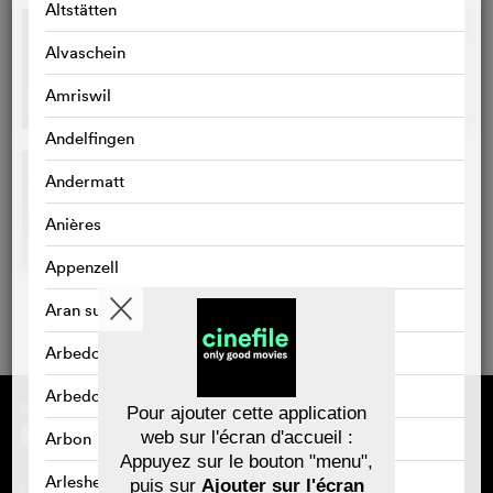
Altstätten
Alvaschein
Amriswil
Andelfingen
Andermatt
Anières
Appenzell
Aran sur Vilette
Arbedo
Arbedo-Castione
Sponsorisé par
À propos de cinefile
Pour ajouter cette application
S'inscrire/s'abonner
web sur l'écran d'accueil :
Arbon
Newsletter
Appuyez sur le bouton "menu",
FAQ
Arlesheim
puis sur
Ajouter sur l'écran
Contact