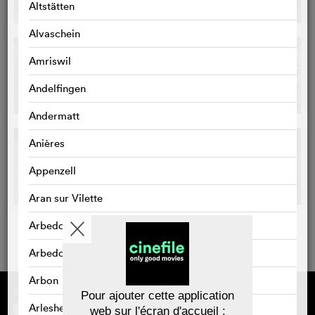
Altstätten
Alvaschein
Amriswil
Andelfingen
Andermatt
Anières
Appenzell
Aran sur Vilette
Arbedo
Arbedo-Castione
Arbon
Sponsorisé par
À propos de cinefile
Pour ajouter cette application
S'inscrire/s'abonner
Arlesheim
web sur l'écran d'accueil :