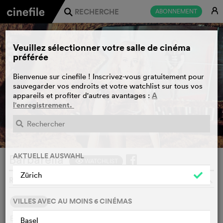
E
ABONNEMENT
j
Veuillez sélectionner votre salle de cinéma
préférée
Bienvenue sur cinefile ! Inscrivez-vous gratuitement pour
sauvegarder vos endroits et votre watchlist sur tous vos
A
appareils et profiter d'autres avantages :
l'enregistrement.
BANDE-ANNONCE
e
AKTUELLE AUSWAHL
Barbarella
WATCHLIST
F
Zürich
ROGER VADIM, USA, 1968
o
VILLES AVEC AU MOINS 6 CINÉMAS
SYNOPSIS
En l'an 40 000, le président de la Terre envoie l'astronaute
Basel