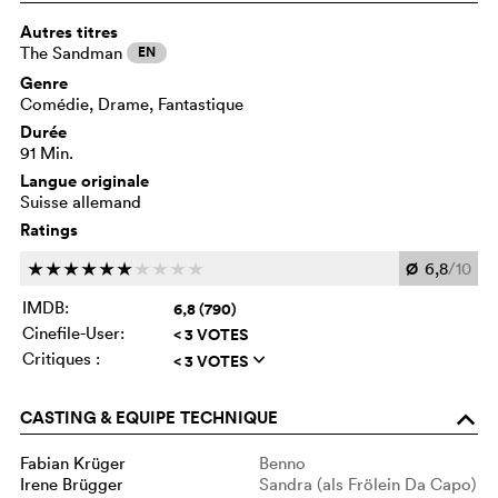
Autres titres
The Sandman
EN
Genre
Comédie, Drame, Fantastique
Durée
91 Min.
Langue originale
Suisse allemand
Ratings
Ø
6,8
/10
c
c
c
c
c
c
c
c
c
c
IMDB:
6,8 (790)
Cinefile-User:
< 3 VOTES
Critiques :
< 3 VOTES
q
CASTING & EQUIPE TECHNIQUE
o
Fabian Krüger
Benno
Irene Brügger
Sandra (als Frölein Da Capo)