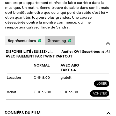
son propre appartement et rêve de faire carrière dans la
musique. Un matin, Benno trouve du sable dans son lit mais
doit bientôt admettre que celui qui perd du sable c’est lui –
et en quantités toujours plus grandes. Une course
désespérée contre la montre commence, qu’il ne
remportera qu’avec l’aide de Sandra.
Représentations
Streaming
o
DISPONIBILITÉ : SUISSE/LI.,
Audio :
OV
| Sous-titres : d, f, i
AVEC PAIEMENT PAR TWINT PARTOUT
NORMAL
AVEC ABO
TAKE 1-4
Location
CHF 8,00
gratuit
LOUER
Achat
CHF 16,00
CHF 13,00
ACHETER
DONNÉES DU FILM
o