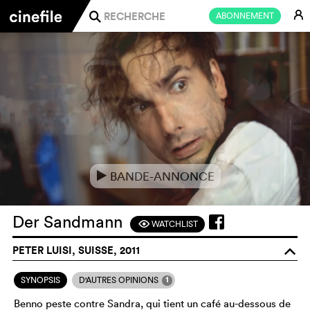
E
ABONNEMENT
j
BANDE-ANNONCE
e
Der Sandmann
WATCHLIST
F
PETER LUISI, SUISSE, 2011
o
1
SYNOPSIS
D'AUTRES OPINIONS
Benno peste contre Sandra, qui tient un café au-dessous de