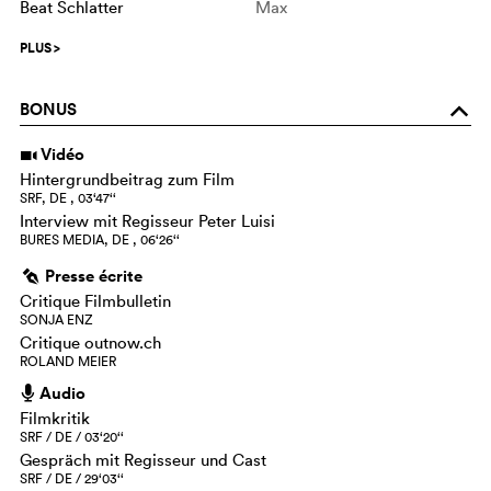
Beat Schlatter
Max
PLUS
>
BONUS
o
Vidéo
i
Hintergrundbeitrag zum Film
SRF, DE , 03‘47‘‘
Interview mit Regisseur Peter Luisi
BURES MEDIA, DE , 06‘26‘‘
Presse écrite
g
Critique Filmbulletin
SONJA ENZ
Critique outnow.ch
ROLAND MEIER
Audio
h
Filmkritik
SRF / DE / 03‘20‘‘
Gespräch mit Regisseur und Cast
SRF / DE / 29‘03‘‘