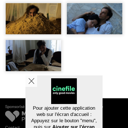
Sponsorisé par
À propos de cinefile
Pour ajouter cette application
S'inscrire/s'abonner
web sur l'écran d'accueil :
Newsletter
Appuyez sur le bouton "menu",
FAQ
puis sur
Ajouter sur l'écran
Contact