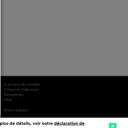
À propos de cinefile
S'inscrire/s'abonner
Newsletter
FAQ
Bons-cadeaux
plus de détails, voir notre
déclaration de