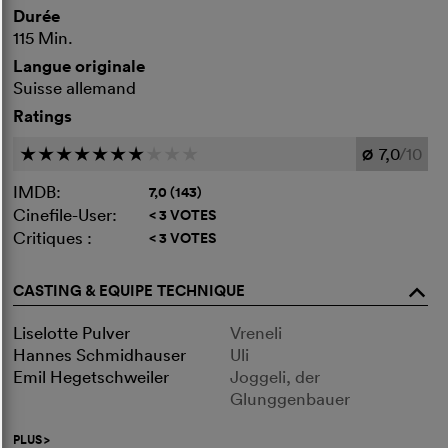
Durée
115 Min.
Langue originale
Suisse allemand
Ratings
7,0
/10
c
c
c
c
c
c
c
c
c
c
Ø
IMDB:
7,0 (143)
Cinefile-User:
< 3 VOTES
Critiques :
< 3 VOTES
CASTING & EQUIPE TECHNIQUE
o
Liselotte Pulver
Vreneli
Hannes Schmidhauser
Uli
Emil Hegetschweiler
Joggeli, der
Glunggenbauer
PLUS
>