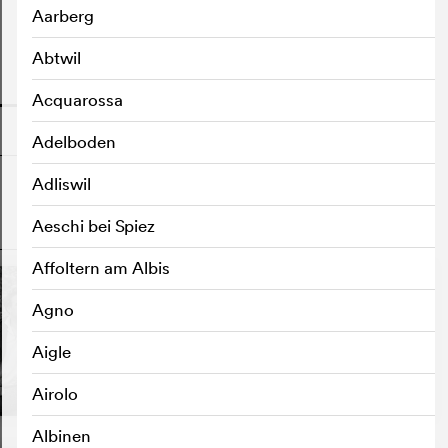
Aarberg
Abtwil
o
Acquarossa
Adelboden
Adliswil
Aeschi bei Spiez
o
Affoltern am Albis
Agno
Aigle
Airolo
Albinen