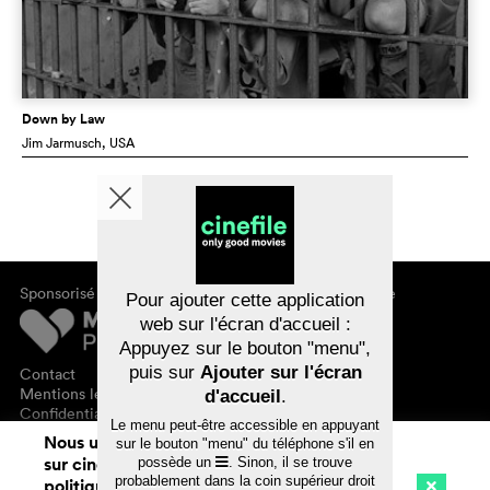
Down by Law
Jim Jarmusch
, USA
Sponsorisé par
À propos de cinefile
Pour ajouter cette application
S'inscrire/s'abonner
web sur l'écran d'accueil :
Newsletter
Appuyez sur le bouton "menu",
FAQ
puis sur
Ajouter sur l'écran
Contact
Bons-cadeaux
Mentions légales
d'accueil
.
Confidentialité des données
Le menu peut-être accessible en appuyant
Nous utilisons des cookies. En naviguant
sur le bouton "menu" du téléphone s'il en
sur cinefile.ch, vous acceptez notre
possède un
. Sinon, il se trouve
probablement dans la coin supérieur droit
politique d'utilisation des cookies. Pour