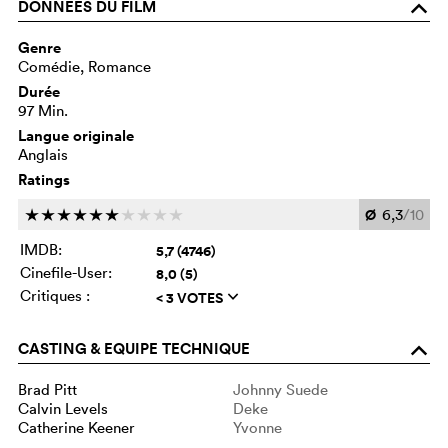
DONNÉES DU FILM
o
Genre
Comédie, Romance
Durée
97 Min.
Langue originale
Anglais
Ratings
Ø
6,3
/10
c
c
c
c
c
c
c
c
c
c
IMDB:
5,7 (4746)
Cinefile-User:
8,0 (5)
Critiques :
< 3 VOTES
q
CASTING & EQUIPE TECHNIQUE
o
Brad Pitt
Johnny Suede
Calvin Levels
Deke
Catherine Keener
Yvonne