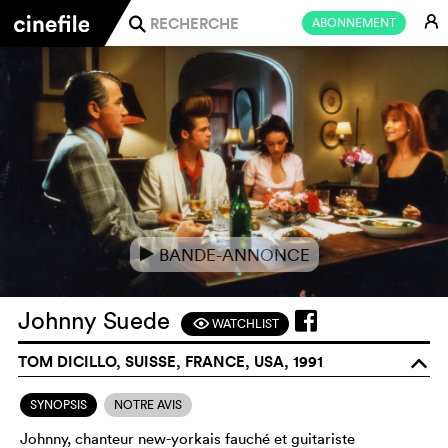
E
ABONNEMENT
j
BANDE-ANNONCE
e
Johnny Suede
WATCHLIST
F
TOM DICILLO, SUISSE, FRANCE, USA, 1991
o
SYNOPSIS
NOTRE AVIS
Johnny, chanteur new-yorkais fauché et guitariste