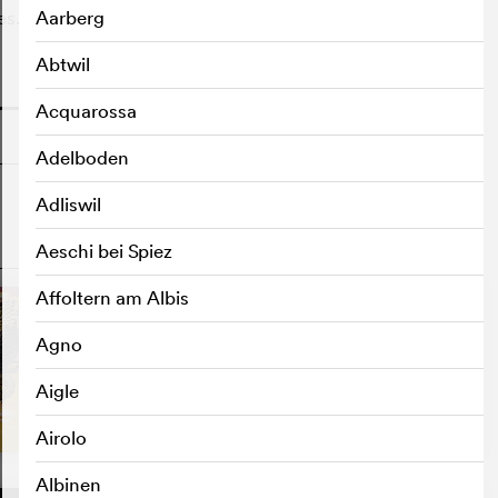
es.
Aarberg
Abtwil
o
Acquarossa
Adelboden
Adliswil
Aeschi bei Spiez
o
Affoltern am Albis
Agno
Aigle
Airolo
Albinen