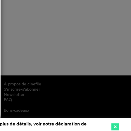
À propos de cinefile
S'inscrire/s'abonner
Newsletter
FAQ
Bons-cadeaux
plus de détails, voir notre
déclaration de