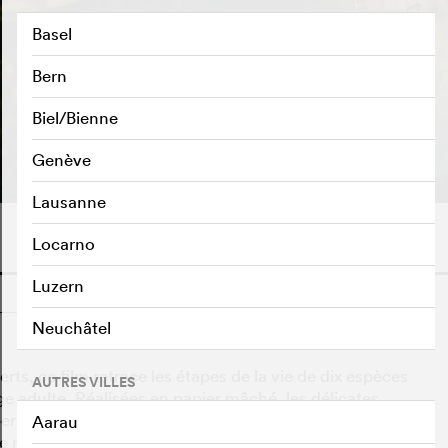
Basel
Bern
Biel/Bienne
BANDE-ANNONCE
e
Genève
Lausanne
Locarno
Luzern
o
Neuchâtel
rts, ce film retrace les étapes de la vie de dix espèces
AUTRES VILLES
ge adulte. Réalisées en papier mâché, les délicates
rbes décors colorés, pour raconter aux petits et aux
Aarau
 de nos campagnes et les sensibiliser à la préservation de