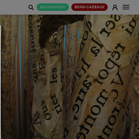
Change
E
ABONNEMENT
BONS-CADEAUX
j