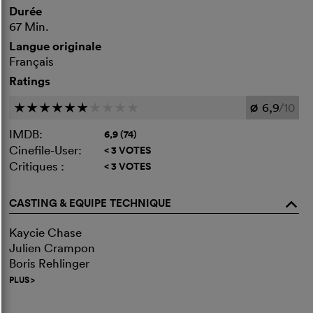
Durée
67 Min.
Langue originale
Français
Ratings
6,9
/10
c
c
c
c
c
c
c
c
c
c
Ø
IMDB:
6,9 (74)
Cinefile-User:
< 3 VOTES
Critiques :
< 3 VOTES
CASTING & EQUIPE TECHNIQUE
o
Kaycie Chase
Julien Crampon
Boris Rehlinger
PLUS
>