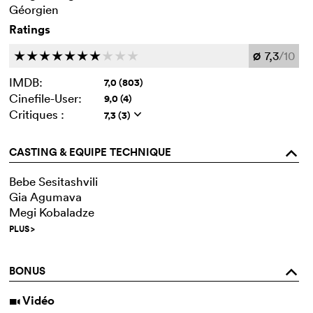
Géorgien
Ratings
7,3
/10
c
c
c
c
c
c
c
c
c
c
Ø
IMDB:
7,0 (803)
Cinefile-User:
9,0 (4)
Critiques :
7,3 (3)
q
CASTING & EQUIPE TECHNIQUE
o
Bebe Sesitashvili
Gia Agumava
Megi Kobaladze
PLUS
>
BONUS
o
Vidéo
i