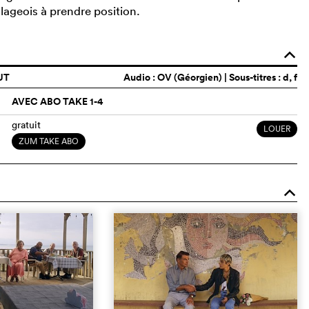
llageois à prendre position.
o
UT
Audio :
OV (Géorgien)
| Sous-titres : d, f
AVEC ABO TAKE 1-4
gratuit
LOUER
ZUM TAKE ABO
o