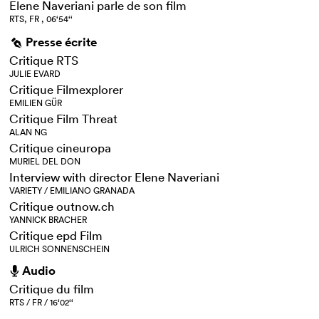
Elene Naveriani parle de son film
RTS, FR , 06‘54‘‘
Presse écrite
g
Critique RTS
JULIE EVARD
Critique Filmexplorer
EMILIEN GÜR
Critique Film Threat
ALAN NG
Critique cineuropa
MURIEL DEL DON
Interview with director Elene Naveriani
VARIETY / EMILIANO GRANADA
Critique outnow.ch
YANNICK BRACHER
Critique epd Film
ULRICH SONNENSCHEIN
Audio
h
Critique du film
RTS / FR / 16‘02‘‘