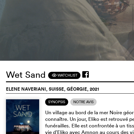
Wet Sand
WATCHLIST
F
ELENE NAVERIANI, SUISSE, GÉORGIE, 2021
SYNOPSIS
NOTRE AVIS
Un village au bord de la mer Noire géo
connaître. Un jour, Eliko est retrouvé p
funérailles. Elle est confrontée à un 
vie d’Eliko avec Amnon au cours des vi