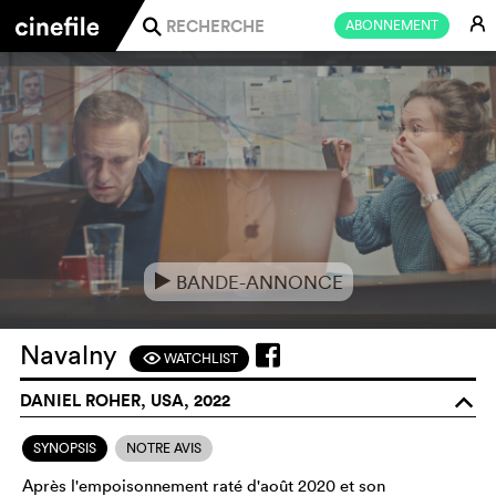
E
ABONNEMENT
j
BANDE-ANNONCE
e
Navalny
WATCHLIST
F
DANIEL ROHER, USA, 2022
o
SYNOPSIS
NOTRE AVIS
Après l'empoisonnement raté d'août 2020 et son