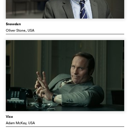
Snowden
Oliver Stone
, USA
Vice
Adam McKay
, USA