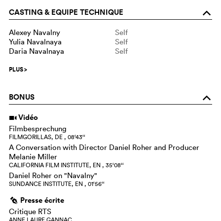
CASTING & EQUIPE TECHNIQUE
o
Alexey Navalny
Self
Yulia Navalnaya
Self
Daria Navalnaya
Self
PLUS
>
BONUS
o
Vidéo
i
Filmbesprechung
FILMGORILLAS, DE , 08‘43‘‘
A Conversation with Director Daniel Roher and Producer
Melanie Miller
CALIFORNIA FILM INSTITUTE, EN , 35‘08‘‘
Daniel Roher on "Navalny"
SUNDANCE INSTITUTE, EN , 01‘56‘‘
Presse écrite
g
Critique RTS
ANNE LAURE GANNAC