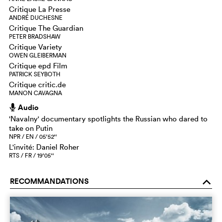
Critique La Presse
ANDRÉ DUCHESNE
Critique The Guardian
PETER BRADSHAW
Critique Variety
OWEN GLEIBERMAN
Critique epd Film
PATRICK SEYBOTH
Critique critic.de
MANON CAVAGNA
Audio
h
'Navalny' documentary spotlights the Russian who dared to
take on Putin
NPR / EN / 05‘52‘‘
L'invité: Daniel Roher
RTS / FR / 19‘05‘‘
RECOMMANDATIONS
o