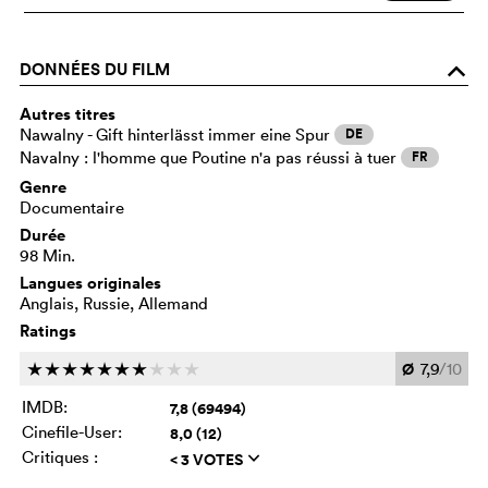
DONNÉES DU FILM
o
Autres titres
Nawalny - Gift hinterlässt immer eine Spur
DE
Navalny : l'homme que Poutine n'a pas réussi à tuer
FR
Genre
Documentaire
Durée
98 Min.
Langues originales
Anglais, Russie, Allemand
Ratings
Ø
7,9
/10
c
c
c
c
c
c
c
c
c
c
IMDB:
7,8 (69494)
Cinefile-User:
8,0 (12)
Critiques :
< 3 VOTES
q