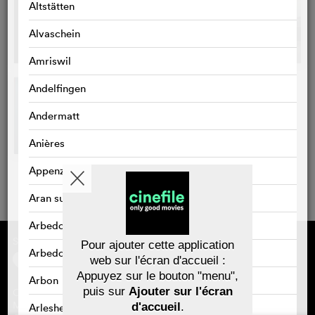
Altstätten
Alvaschein
Amriswil
Andelfingen
Andermatt
Anières
Appenzell
Aran sur Vilette
Arbedo
Sponsorisé par
À propos de cinefile
Pour ajouter cette application
Arbedo-Castione
S'inscrire/s'abonner
web sur l'écran d'accueil :
Newsletter
Appuyez sur le bouton "menu",
FAQ
Arbon
puis sur
Ajouter sur l'écran
Contact
Bons-cadeaux
Mentions légales
d'accueil
.
Arlesheim