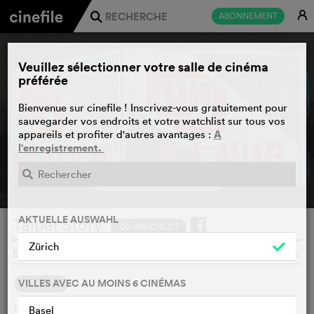
E
ABONNEMENT
j
Veuillez sélectionner votre salle de cinéma
préférée
Bienvenue sur cinefile ! Inscrivez-vous gratuitement pour
sauvegarder vos endroits et votre watchlist sur tous vos
A
appareils et profiter d'autres avantages :
l'enregistrement.
BANDE-ANNONCE
e
AKTUELLE AUSWAHL
Taipei Story
WATCHLIST
F
Zürich
EDWARD YANG, TAÏWAN, 1985
o
VILLES AVEC AU MOINS 6 CINÉMAS
SYNOPSIS
Lung et Chin se connaissent depuis de nombreuses années.
Basel