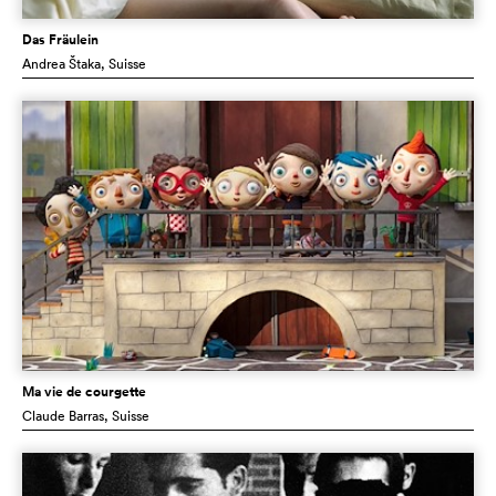
Das Fräulein
Andrea Štaka
, Suisse
Ma vie de courgette
Claude Barras
, Suisse