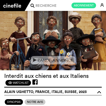
E
ABONNEMENT
j
BANDE-ANNONCE
e
Interdit aux chiens et aux Italiens
WATCHLIST
F
ALAIN UGHETTO, FRANCE, ITALIE, SUISSE, 2023
o
SYNOPSIS
NOTRE AVIS