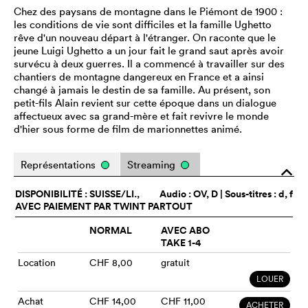
Chez des paysans de montagne dans le Piémont de 1900 :
les conditions de vie sont difficiles et la famille Ughetto
rêve d'un nouveau départ à l'étranger. On raconte que le
jeune Luigi Ughetto a un jour fait le grand saut après avoir
survécu à deux guerres. Il a commencé à travailler sur des
chantiers de montagne dangereux en France et a ainsi
changé à jamais le destin de sa famille. Au présent, son
petit-fils Alain revient sur cette époque dans un dialogue
affectueux avec sa grand-mère et fait revivre le monde
d'hier sous forme de film de marionnettes animé.
Représentations
Streaming
o
DISPONIBILITÉ : SUISSE/LI.,
Audio :
OV
, D | Sous-titres : d, f
AVEC PAIEMENT PAR TWINT PARTOUT
NORMAL
AVEC ABO
TAKE 1-4
Location
CHF 8,00
gratuit
LOUER
Achat
CHF 14,00
CHF 11,00
ACHETER