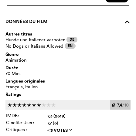
DONNÉES DU FILM
o
Autres titres
Hunde und Italiener verboten
DE
No Dogs or Italians Allowed
EN
Genre
Animation
Durée
70 Min.
Langues originales
Français, Italien
Ratings
Ø
7,4
/10
c
c
c
c
c
c
c
c
c
c
IMDB:
7,3 (2619)
Cinefile-User:
7,7 (6)
Critiques :
< 3 VOTES
q