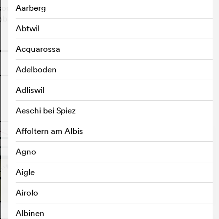
isodes, le film se condense en un poème collectif sur les
Aarberg
lobale des grandes gares.
Abtwil
o
Acquarossa
Adelboden
Adliswil
Aeschi bei Spiez
o
Affoltern am Albis
Agno
Aigle
Airolo
Albinen