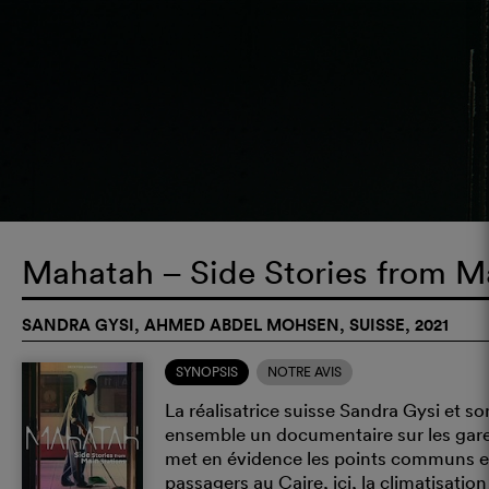
Mahatah – Side Stories from M
SANDRA GYSI, AHMED ABDEL MOHSEN, SUISSE, 2021
SYNOPSIS
NOTRE AVIS
La réalisatrice suisse Sandra Gysi et 
ensemble un documentaire sur les gares
met en évidence les points communs et le
passagers au Caire, ici, la climatisatio