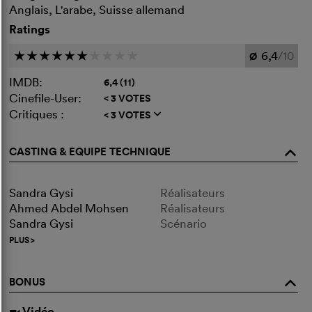
Anglais, L'arabe, Suisse allemand
Ratings
6,4
/10
c
c
c
c
c
c
c
c
c
c
Ø
IMDB:
6,4 (11)
Cinefile-User:
< 3 VOTES
Critiques :
< 3 VOTES
q
CASTING & EQUIPE TECHNIQUE
o
Sandra Gysi
Réalisateurs
Ahmed Abdel Mohsen
Réalisateurs
Sandra Gysi
Scénario
PLUS
>
BONUS
o
Vidéo