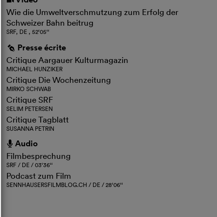
i
Wie die Umweltverschmutzung zum Erfolg der
Schweizer Bahn beitrug
SRF, DE , 52‘05‘‘
Presse écrite
g
Critique Aargauer Kulturmagazin
MICHAEL HUNZIKER
Critique Die Wochenzeitung
MIRKO SCHWAB
Critique SRF
SELIM PETERSEN
Critique Tagblatt
SUSANNA PETRIN
Audio
h
Filmbesprechung
SRF / DE / 03‘36‘‘
Podcast zum Film
SENNHAUSERSFILMBLOG.CH / DE / 28‘06‘‘