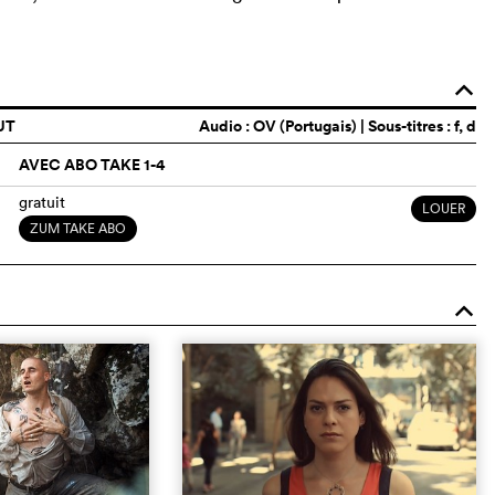
o
UT
Audio :
OV (Portugais)
| Sous-titres : f, d
AVEC ABO TAKE 1-4
gratuit
LOUER
ZUM TAKE ABO
o