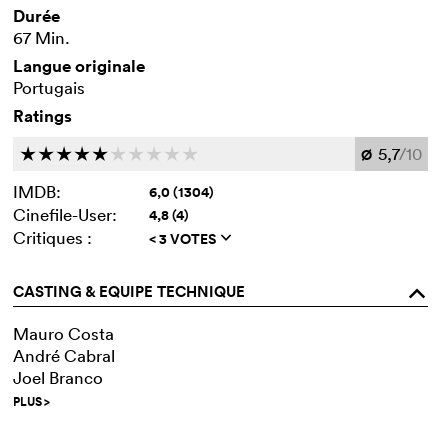
Durée
67 Min.
Langue originale
Portugais
Ratings
5,7
/10
c
c
c
c
c
c
c
c
c
c
Ø
IMDB:
6,0 (1304)
Cinefile-User:
4,8 (4)
Critiques :
< 3 VOTES
q
CASTING & EQUIPE TECHNIQUE
o
Mauro Costa
André Cabral
Joel Branco
PLUS
>