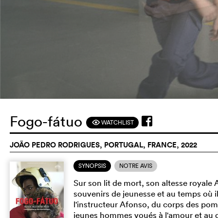
Fogo-fátuo
WATCHLIST
F
JOÃO PEDRO RODRIGUES, PORTUGAL, FRANCE, 2022
SYNOPSIS
NOTRE AVIS
Sur son lit de mort, son altesse royale
souvenirs de jeunesse et au temps où i
l'instructeur Afonso, du corps des pom
jeunes hommes voués à l'amour et au dés