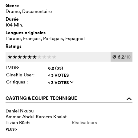
Genre
Drame, Documentaire
Durée
104 Min.
Langues originales
L'arabe, Français, Portugais, Espagnol
Ratings
Ø
6,2
/10
c
c
c
c
c
c
c
c
c
c
IMDB:
6,2 (35)
Cinefile-User:
< 3 VOTES
Critiques :
< 3 VOTES
q
CASTING & EQUIPE TECHNIQUE
o
Daniel Nkubu
Ammar Abdul Kareem Khalaf
Tizian Büchi
Réalisateurs
PLUS
>