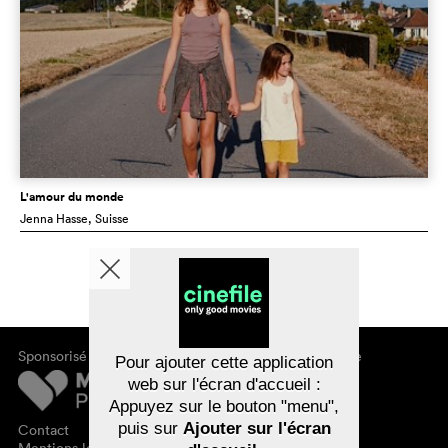
L'amour du monde
Jenna Hasse
, Suisse
Sponsorisé par
À propos de cinefile
Pour ajouter cette application
S'inscrire/s'abonner
web sur l'écran d'accueil :
Newsletter
Appuyez sur le bouton "menu",
FAQ
puis sur
Ajouter sur l'écran
Contact
Bons-cadeaux
Mentions légales