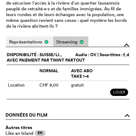
de sécuriser lʼaccès à la rivière dʼun quartier lausannois
peuplé de retraité·e·s et de familles immigrées. Au fil de
leurs rondes et de leurs échanges avec la population, une
même question revient sans cesse : quel mystère les bords
de la rivière abritent-ils ?
Représentations
Streaming
o
DISPONIBILITÉ : SUISSE/LI.,
Audio :
OV
| Sous-titres : f, d
AVEC PAIEMENT PAR TWINT PARTOUT
NORMAL
AVEC ABO
TAKE 1-4
Location
CHF 8,00
gratuit
LOUER
DONNÉES DU FILM
o
Autres titres
Like an Island
EN