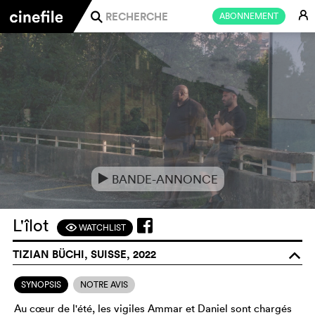
E
ABONNEMENT
j
BANDE-ANNONCE
e
L'îlot
WATCHLIST
F
TIZIAN BÜCHI, SUISSE, 2022
o
SYNOPSIS
NOTRE AVIS
Au cœur de l'été, les vigiles Ammar et Daniel sont chargés