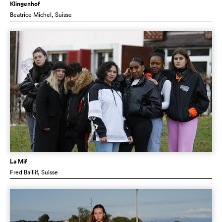
Klingenhof
Beatrice Michel
, Suisse
La Mif
Fred Baillif
, Suisse