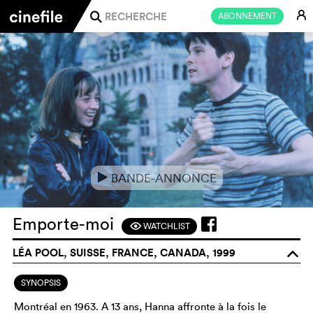
E
ABONNEMENT
j
BANDE-ANNONCE
e
Emporte-moi
WATCHLIST
F
LÉA POOL, SUISSE, FRANCE, CANADA, 1999
o
SYNOPSIS
Montréal en 1963. A 13 ans, Hanna affronte à la fois le