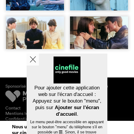
Sponsorisé par
À propos de cinefile
Pour ajouter cette application
S'inscrire/s'abonner
web sur l'écran d'accueil :
Newsletter
Appuyez sur le bouton "menu",
FAQ
puis sur
Ajouter sur l'écran
Contact
Bons-cadeaux
Mentions légales
d'accueil
.
Confidentialité des données
Le menu peut-être accessible en appuyant
Nous utilisons des cookies. En naviguant
sur le bouton "menu" du téléphone s'il en
sur cinefile.ch, vous acceptez notre
possède un
. Sinon, il se trouve