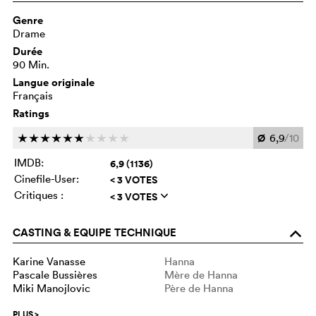
Genre
Drame
Durée
90 Min.
Langue originale
Français
Ratings
Ø
6,9
/10
c
c
c
c
c
c
c
c
c
c
IMDB:
6,9 (1136)
Cinefile-User:
< 3 VOTES
Critiques :
< 3 VOTES
q
CASTING & EQUIPE TECHNIQUE
o
Karine Vanasse
Hanna
Pascale Bussières
Mère de Hanna
Miki Manojlovic
Père de Hanna
PLUS
>