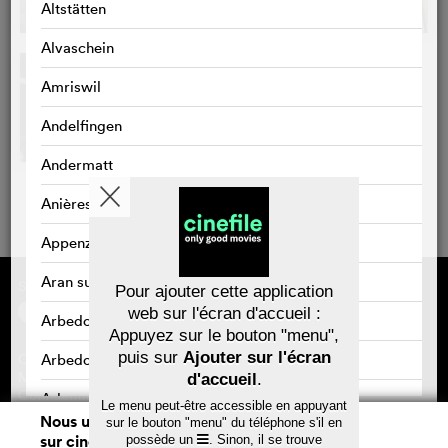
Altstätten
Alvaschein
Amriswil
Andelfingen
Andermatt
Anières
Appenzell
Aran sur Vilette
Sponsorisé par
À propos de cinefile
Pour ajouter cette application
S'inscrire/s'abonner
web sur l'écran d'accueil :
Arbedo
Newsletter
Appuyez sur le bouton "menu",
FAQ
puis sur
Ajouter sur l'écran
Arbedo-Castione
Contact
Bons-cadeaux
Mentions légales
d'accueil
.
Confidentialité des données
Arbon
Le menu peut-être accessible en appuyant
Nous utilisons des cookies. En naviguant
sur le bouton "menu" du téléphone s'il en
Arlesheim
sur cinefile.ch, vous acceptez notre
possède un
. Sinon, il se trouve