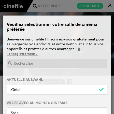
E
ABONNEMENT
j
Veuillez sélectionner votre salle de cinéma
préférée
Bienvenue sur cinefile ! Inscrivez-vous gratuitement pour
sauvegarder vos endroits et votre watchlist sur tous vos
A
appareils et profiter d'autres avantages :
l'enregistrement.
BANDE-ANNONCE
e
AKTUELLE AUSWAHL
Moby Dick
WATCHLIST
F
Zürich
JOHN HUSTON, USA, 1956
o
VILLES AVEC AU MOINS 6 CINÉMAS
SYNOPSIS
Achab, capitaine d'un baleinier, n'a pas oublié sa première
Basel