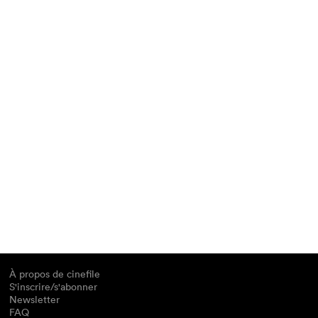
À propos de cinefile
S'inscrire/s'abonner
Newsletter
FAQ