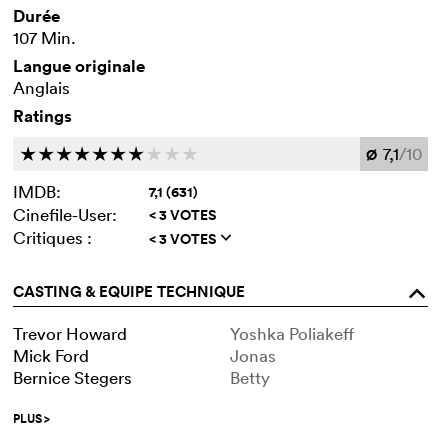
Durée
107 Min.
Langue originale
Anglais
Ratings
7,1
/10
c
c
c
c
c
c
c
c
c
c
Ø
IMDB:
7,1 (631)
Cinefile-User:
< 3 VOTES
Critiques :
< 3 VOTES
q
CASTING & EQUIPE TECHNIQUE
o
Trevor Howard
Yoshka Poliakeff
Mick Ford
Jonas
Bernice Stegers
Betty
PLUS
>