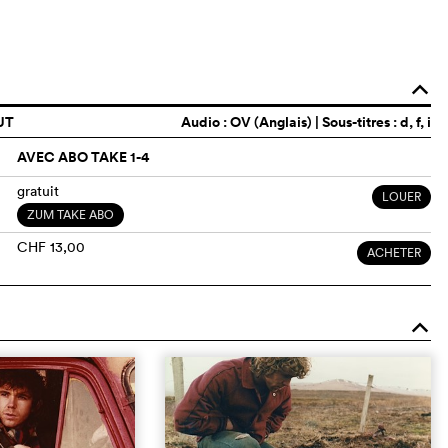
o
UT
Audio :
OV (Anglais)
| Sous-titres : d, f, i
AVEC ABO TAKE 1-4
gratuit
LOUER
ZUM TAKE ABO
CHF 13,00
ACHETER
o